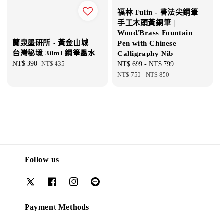
福林 Fulin - 書法尖鋼筆
手工木頭黃銅筆 |
Wood/Brass Fountain
蘭泉墨研所 - 黃金山城
Pen with Chinese
台灣秘境 30ml 鋼筆墨水
Calligraphy Nib
Sale
NT$ 390
Regular
NT$ 435
Sale
NT$ 699
-
NT$ 799
Regular
price
price
price
NT$ 750
-
NT$ 850
price
Follow us
Payment Methods