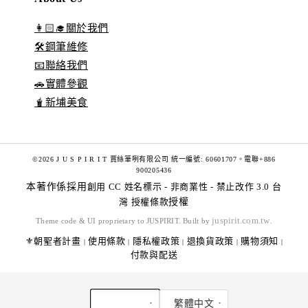
👩🏻‍🎓關於我們
🛠️鋼筆維修
📧聯絡我們
🚗實體參觀
🧋新埔美食
©2026 J U S P I R I T 賈絲筆咧有限公司 統一編號: 60601707。電聯+886
900205436
本著作係採用
創用 CC 姓名標示 - 非商業性 - 禁止改作 3.0 台
灣 授權條款
授權
juspirit.com.tw
Theme code & UI proprietary to JUSPIRIT. Built by
.
⚜️朝聖者計畫
使用條款
隱私權政策
退換貨政策
購物須知
|
|
|
|
|
付款與配送