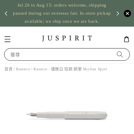
Jul 26 to Aug 15: orders welcome, shipping
暫停寄
US orde
paused during our overseas fair. In-store pickup
available; we ship once we are back.
搜尋
首頁
/
Kaweco
/ Kaweco - 優雅白 短鋼 鋼筆 Skyline Sport