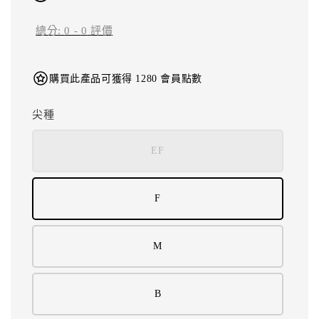
總分:
0
-
0
評價
購買此產品可獲得 1280 會員點數
尖種
EF
F
M
B