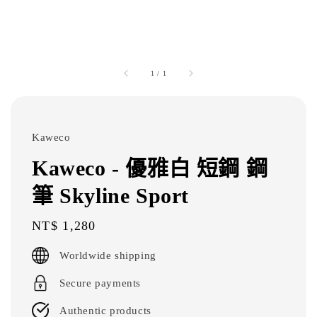
1
/
1
Kaweco
Kaweco - 優雅白 短鋼 鋼
筆 Skyline Sport
Regular
NT$ 1,280
price
Worldwide shipping
Secure payments
Authentic products