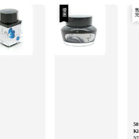
優惠
售完
5
Ki
Re
NT