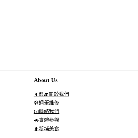
About Us
👩🏻‍🎓關於我們
🛠️鋼筆維修
📧聯絡我們
🚗實體參觀
🧋新埔美食