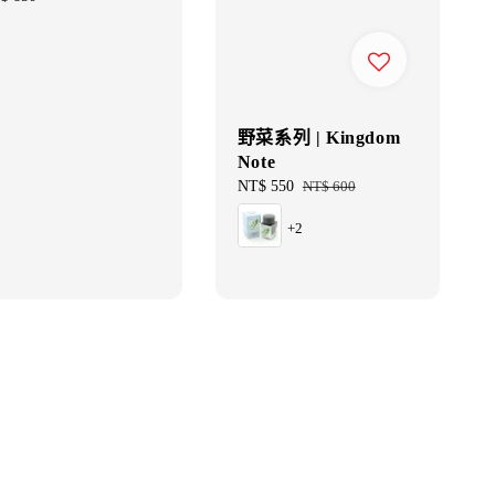
ce
野菜系列 | Kingdom
Note
Sale
NT$ 550
Regular
NT$ 600
price
price
+2