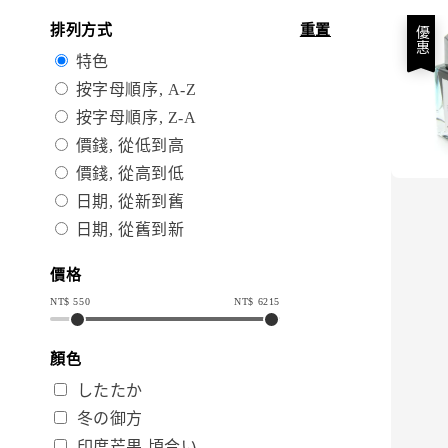
排列方式
重置
優惠
特色
按字母順序, A-Z
按字母順序, Z-A
價錢, 從低到高
價錢, 從高到低
日期, 從新到舊
日期, 從舊到新
價格
NT$
550
NT$
6215
顏色
したたか
冬の御方
印度芒果 頃合い