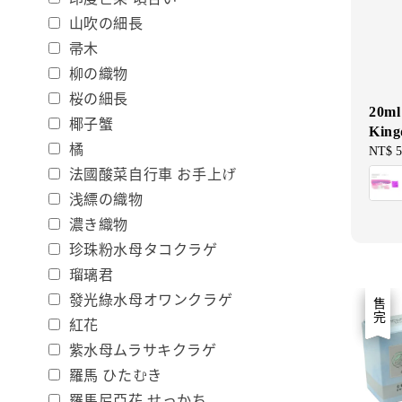
山吹の細長
帚木
柳の織物
桜の細長
20m
椰子蟹
King
橘
Sale
NT$ 5
price
法國酸菜自行車 お手上げ
浅縹の織物
濃き織物
珍珠粉水母タコクラゲ
瑠璃君
發光綠水母オワンクラゲ
優惠
售完
紅花
紫水母ムラサキクラゲ
羅馬 ひたむき
羅馬尼亞花 せっかち