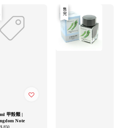
優惠
售完
0ml 甲殼類 |
ngdom Note
gular
$ 850