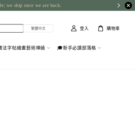
ble; we ship once we are back.
登入
購物車
書法字帖繪畫藝術禪繞
🎓新手必讀部落格