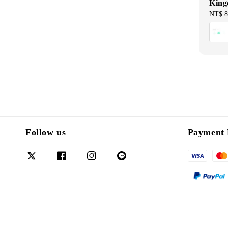
King
Sale
NT$ 8
price
Follow us
Payment 