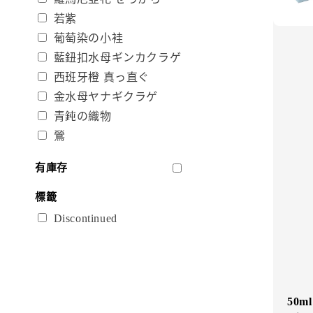
若紫
葡萄染の小袿
藍鈕扣水母ギンカクラゲ
西班牙橙 真っ直ぐ
金水母ヤナギクラゲ
青鈍の織物
鶯
有庫存
標籤
Discontinued
50m