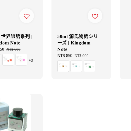
pri
l 世界諺語系列 |
50ml 源氏物語シリ
dom Note
ーズ | Kingdom
Note
50
Regular
NT$ 600
price
Sale
NT$ 850
Regular
NT$ 900
+3
price
price
+11