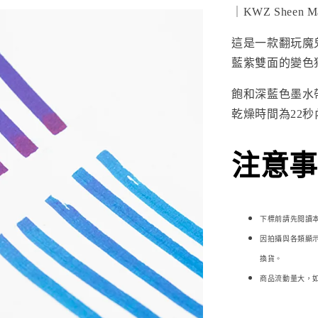
｜KWZ Sheen
這是一款翻玩魔鬼終
藍紫雙面的變色
飽和深藍色墨水帶
乾燥時間為22
注意事項
下標前請先閱讀
因拍攝與各類顯
換貨。
商品流動量大，