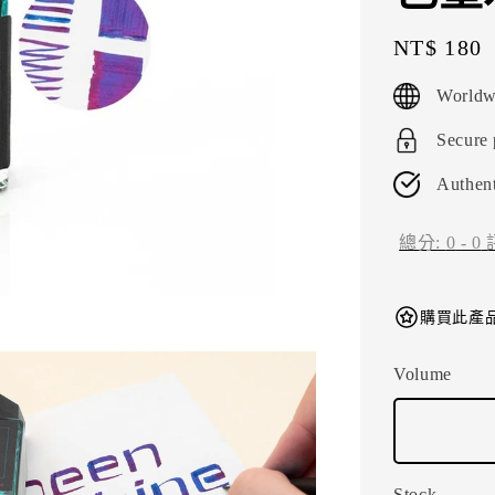
Regular
NT$ 180
price
Worldw
Secure
Authent
總分:
0
-
0
購買此產品
Volume
Stock