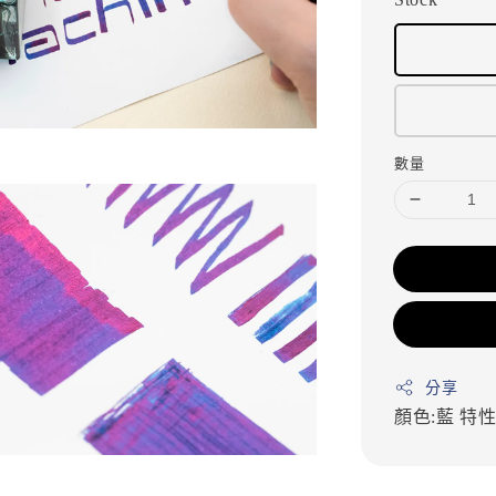
數量
分享
顏色:藍
特性: