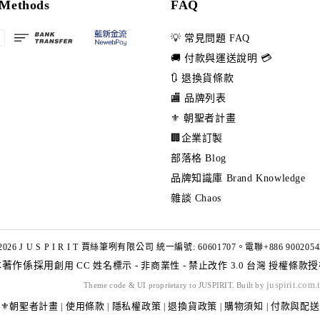
Methods
FAQ
💡 常見問題 FAQ
🚚 付款與運送說明 💳
🔃 退換貨條款
🏬 品牌列表
⚜️ 朝聖者計畫
🏢企業訂製
部落格 Blog
品牌知識庫 Brand Knowledge
雜談 Chaos
2026 J U S P I R I T 賈絲筆咧有限公司 統一編號: 60601707。電聯+886 9002054
本著作係採用
創用 CC 姓名標示 - 非商業性 - 禁止改作 3.0 台灣 授權條款
授
juspirit.com.
Theme code & UI proprietary to JUSPIRIT. Built by
⚜️朝聖者計畫
使用條款
隱私權政策
退換貨政策
購物須知
付款與配送
|
|
|
|
|