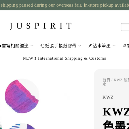
shipping paused during our overseas fair. In-store pickup availa
💼書寫相關週邊
🧻紙張手帳紙膠帶
🪶沾水筆墨

NEW!! International Shipping & Customs
首頁
/
KWZ 
水
KWZ
KWZ 
色墨水