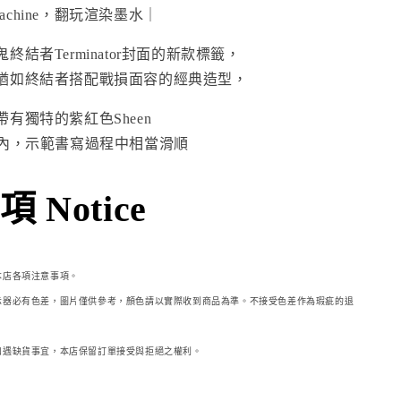
 Machine，翻玩渲染墨水｜
結者Terminator封面的新款標籤，
猶如終結者搭配戰損面容的經典造型，
有獨特的紫紅色Sheen
秒內，示範書寫過程中相當滑順
 Notice
本店各項注意事項。
示器必
有色差，圖片僅供參考，顏色請以實際收到商品為準。不接受色差作為瑕疵的退
如遇缺貨事宜，本店保留訂單接受與拒絕之權利。