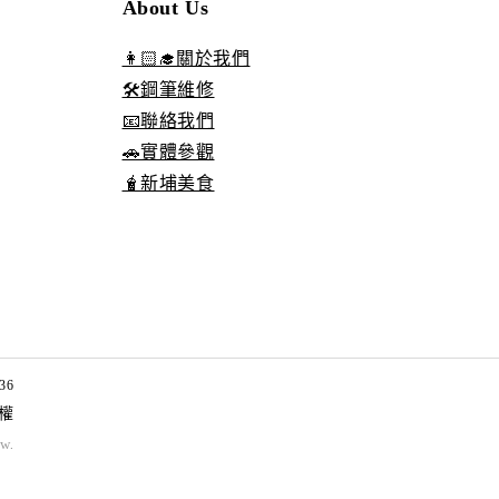
About Us
👩🏻‍🎓關於我們
🛠️鋼筆維修
📧聯絡我們
🚗實體參觀
🧋新埔美食
36
權
tw
.