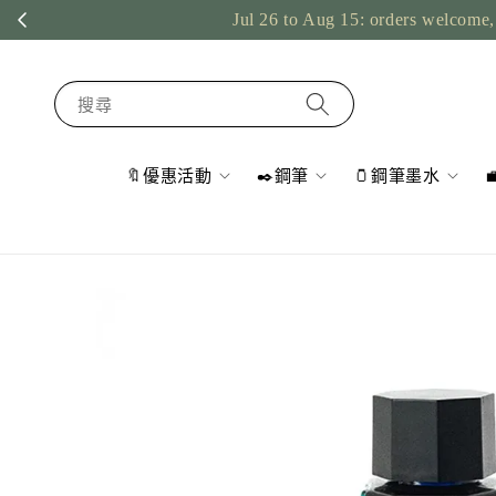
Jul 26 to Aug 15: orders welcome, 
搜尋
🔖優惠活動
✒️鋼筆
🫙鋼筆墨水