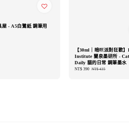
屋 - A5白鷺紙 鋼筆用
【30ml｜暗暝派對狂歡】I
Institute 蘭泉墨研所 - Cat
Daily 貓的日常 鋼筆墨水
Sale
NT$ 390
Regular
NT$ 435
price
price