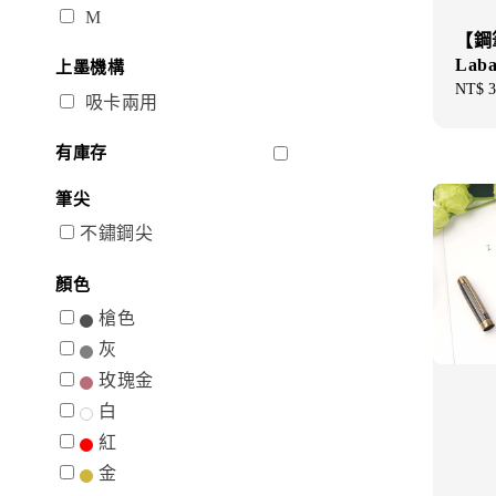
M
【鋼
Lab
上墨機構
Regul
NT$ 3
吸卡兩用
price
有庫存
筆尖
不鏽鋼尖
顏色
槍色
灰
玫瑰金
白
紅
金