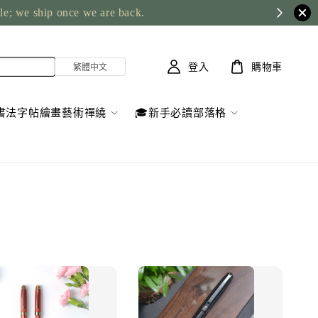
ble; we ship once we are back.
登入
購物車
書法字帖繪畫藝術禪繞
🎓新手必讀部落格