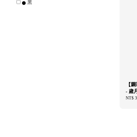
黑
【鋼
- 
Regul
NT$ 3
price