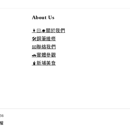
About Us
👩🏻‍🎓關於我們
🛠️鋼筆維修
📧聯絡我們
🚗實體參觀
🧋新埔美食
36
權