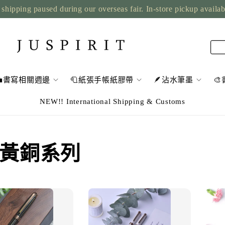
shipping paused during our overseas fair. In-store pickup availa
💼書寫相關週邊
🧻紙張手帳紙膠帶
🪶沾水筆墨

NEW!! International Shipping & Customs
II 黃銅系列