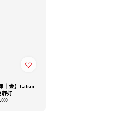
筆｜金】Laban
歲月靜好
ar
,600