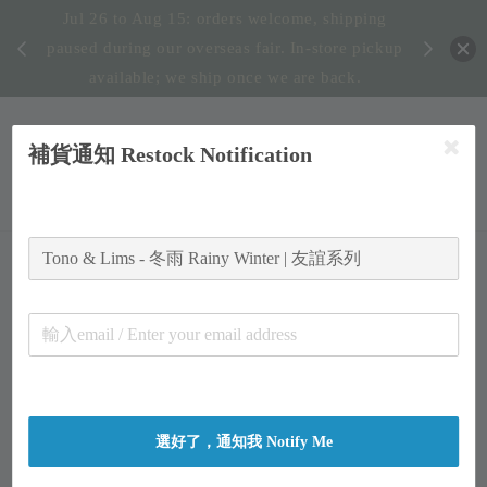
Jul 26 to Aug 15: orders welcome, shipping
暫停寄
US orde
paused during our overseas fair. In-store pickup
available; we ship once we are back.
補貨通知 Restock Notification
搜尋
首頁
/
限定墨水
/ Tono & Lims - 冬雨 Rainy Winter | 友誼系列
選好了，通知我 Notify Me