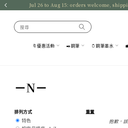
Jul 26 to Aug 15: orders welcome, shippi
搜尋
🔖優惠活動
✒️鋼筆
🫙鋼筆墨水
－N－
排列方式
重置
特色
抱歉，該