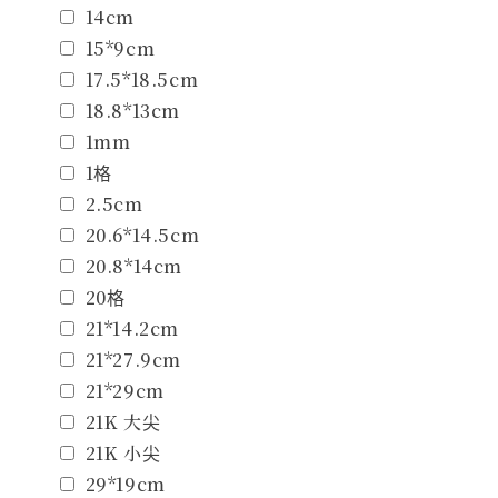
14cm
15*9cm
17.5*18.5cm
18.8*13cm
1mm
1格
2.5cm
20.6*14.5cm
20.8*14cm
20格
21*14.2cm
21*27.9cm
21*29cm
21K 大尖
21K 小尖
29*19cm