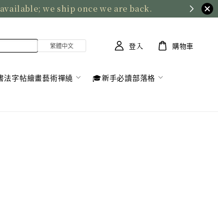
 available; we ship once we are back.
登入
購物車
書法字帖繪畫藝術禪繞
🎓新手必讀部落格