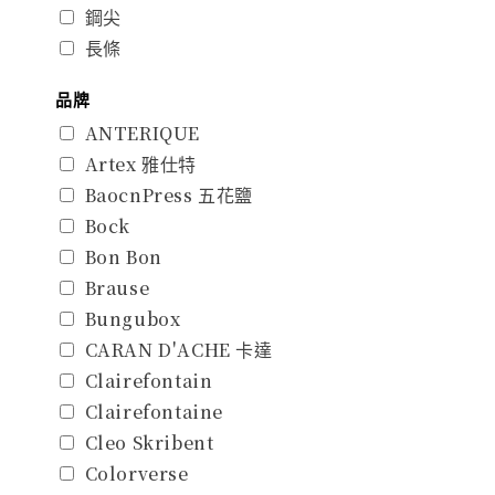
鋼尖
長條
品牌
ANTERIQUE
Artex 雅仕特
BaocnPress 五花鹽
Bock
Bon Bon
Brause
Bungubox
CARAN D'ACHE 卡達
Clairefontain
Clairefontaine
Cleo Skribent
Colorverse