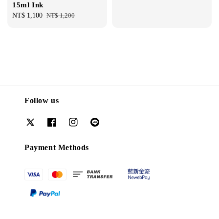
15ml Ink
price
Sale
NT$ 1,100
Regular
NT$ 1,200
price
price
Follow us
Payment Methods