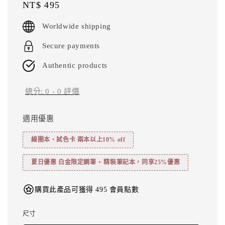
Regular
NT$ 495
price
Worldwide shipping
Secure payments
Authentic products
總分:
0
-
0
評價
適用優惠
線圈本、試色卡 兩本以上10% off
夏日優惠 白金限定鋼筆 + 精裝筆記本，同享25%優惠
購買此產品可獲得 495 會員點數
尺寸