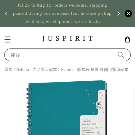
Jul 26 to Aug 15: orders welcome, shipping
暫停寄
US orde
paused during our overseas fair. In-store pickup
available; we ship once we are back.
搜尋
首頁
/
Nebula - 高品質筆記本
/ Nebula - 綠松石 橫線 線圈可撕筆記本