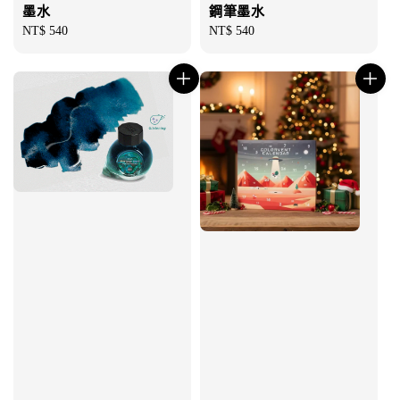
墨水
鋼筆墨水
Regular
NT$ 540
Regular
NT$ 540
price
price