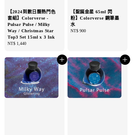
【2024到數日曆熱門色
【聖誕金星 65ml 閃
套組】Colorverse -
粉】Colorverse 鋼筆墨
Pulsar Pulse / Milky
水
Way / Christmas Star
Regular
NT$ 900
Top3 Set 15ml x 3 Ink
price
Regular
NT$ 1,440
price