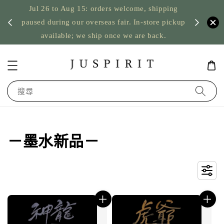
Jul 26 to Aug 15: orders welcome, shipping
暫停寄
US order
paused during our overseas fair. In-store pickup
available; we ship once we are back.
搜尋
－墨水新品－