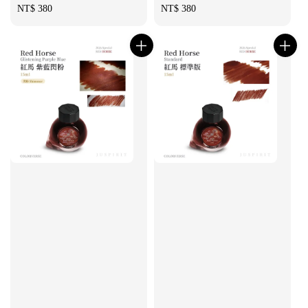
Regular
NT$ 380
Regular
NT$ 380
price
price