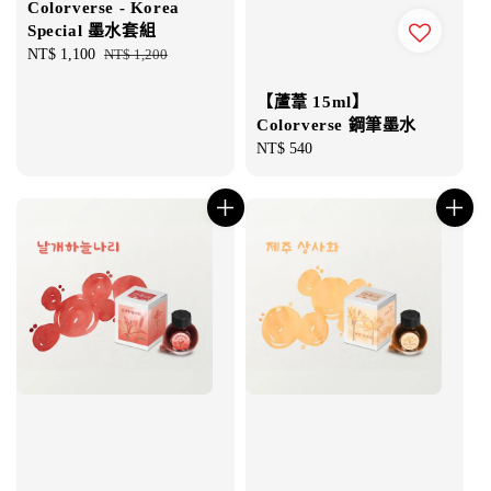
Colorverse - Korea
Special 墨水套組
Sale
NT$ 1,100
Regular
NT$ 1,200
price
price
【蘆葦 15ml】
Colorverse 鋼筆墨水
Regular
NT$ 540
price