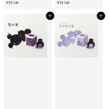
Regular
NT$ 540
Regular
NT$ 540
price
price