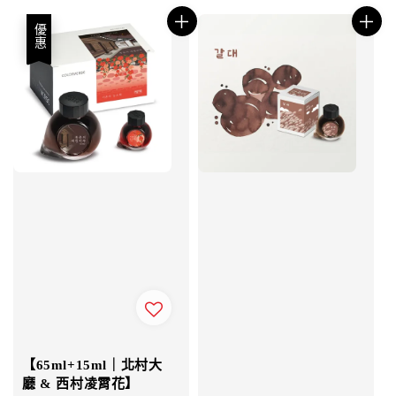
優惠
【65ml+15ml｜北村大
廳 & 西村凌霄花】