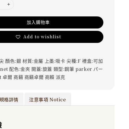
加入購物車
Add to wishlist
鋼尖
顏色:銀
材質:金屬
上墨:吸卡
尖種:F
禮盒:可加
net
配色:金夾
開蓋:旋蓋
類型:鋼筆
parker
パー
t
卓爾
商籟
商籟卓爾
商賴
派克
規格詳情
注意事項 Notice
驗