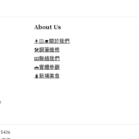
About Us
👩🏻‍🎓關於我們
🛠️鋼筆維修
📧聯絡我們
🚗實體參觀
🧋新埔美食
e
05436