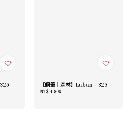
325
【鋼筆｜森林】Laban - 325
Regular
NT$ 4,800
price