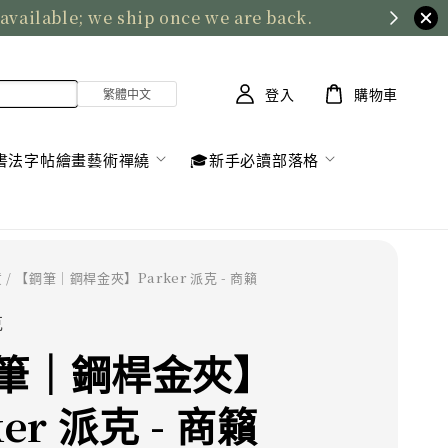
 available; we ship once we are back.
登入
購物車
書法字帖繪畫藝術禪繞
🎓新手必讀部落格
貨
/ 【鋼筆｜鋼桿金夾】Parker 派克 - 商籟
克
筆｜鋼桿金夾】
ker 派克 - 商籟