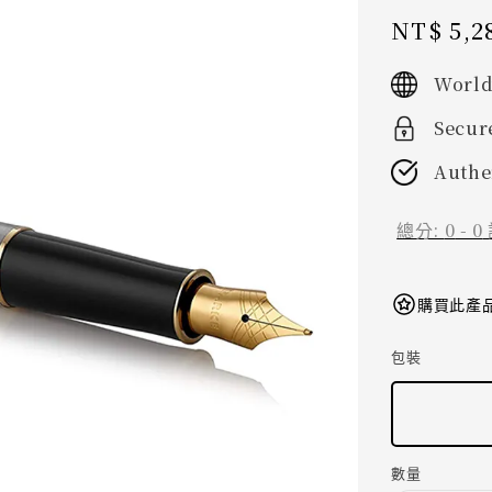
Sale
NT$ 5,2
price
World
Secur
Authe
總分:
0
-
0
購買此產品
包裝
數量