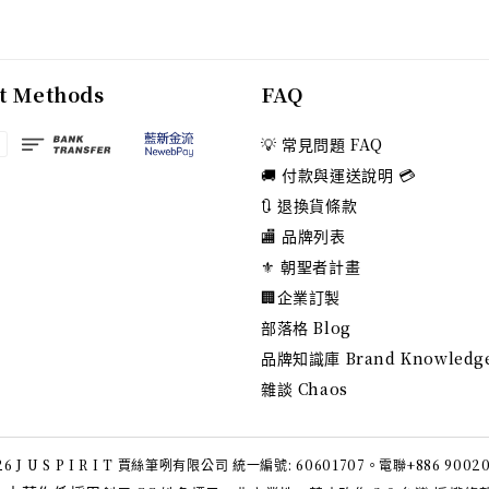
t Methods
FAQ
💡 常見問題 FAQ
🚚 付款與運送說明 💳
🔃 退換貨條款
🏬 品牌列表
⚜️ 朝聖者計畫
🏢企業訂製
部落格 Blog
品牌知識庫 Brand Knowledg
雜談 Chaos
6 J U S P I R I T 賈絲筆咧有限公司 統一編號: 60601707。電聯+886 9002