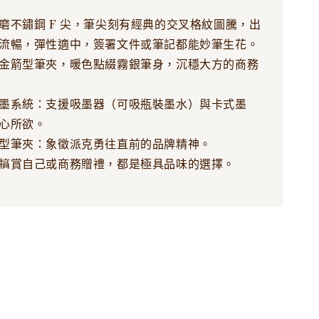
磨不鏽鋼 F 尖，筆尖刻有經典的交叉格紋圖騰，出
流暢，彈性適中，簽署文件或筆記都能妙筆生花。
金箭型筆夾，暖色點綴霧銀筆身，沉穩大方的商務
墨系統：支援吸墨器（可吸瓶裝墨水）與卡式墨
心所欲。
型筆夾：象徵派克勇往直前的品牌精神。
犒賞自己或商務贈禮，都是極具品味的選擇。