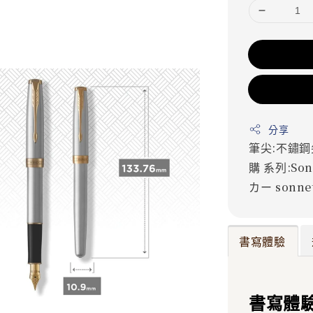
分享
筆尖:不鏽
購
系列:Son
カー
sonne
書寫體驗
書寫體