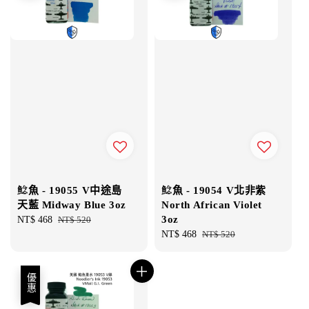
鯰魚 - 19055 V中途島
鯰魚 - 19054 V北非紫
天藍 Midway Blue 3oz
North African Violet
3oz
Sale
NT$ 468
Regular
NT$ 520
price
price
Sale
NT$ 468
Regular
NT$ 520
price
price
優惠