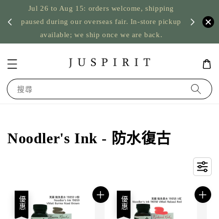
Jul 26 to Aug 15: orders welcome, shipping
暫停寄
US orde
paused during our overseas fair. In-store pickup
available; we ship once we are back.
搜尋
Noodler's Ink - 防水復古
優惠
優惠