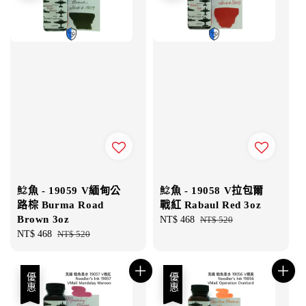
鯰魚 - 19059 V緬甸公
鯰魚 - 19058 V拉包爾
路棕 Burma Road
戰紅 Rabaul Red 3oz
Brown 3oz
Sale
NT$ 468
Regular
NT$ 520
Sale
NT$ 468
Regular
NT$ 520
price
price
price
price
優惠
優惠