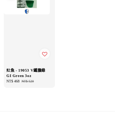
鯰魚 - 19053 V鐵膽綠
GI Green 3oz
Sale
NT$ 468
Regular
NT$ 520
price
price