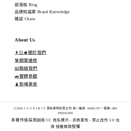
部落格 Blog
品牌知識庫 Brand Knowledge
雜談 Chaos
About Us
👩🏻‍🎓關於我們
🛠️鋼筆維修
📧聯絡我們
🚗實體參觀
🧋新埔美食
©2026 J U S P I R I T 賈絲筆咧有限公司 統一編號: 60601707。電聯+886
900205436
本著作係採用
創用 CC 姓名標示 - 非商業性 - 禁止改作 3.0 台
灣 授權條款
授權