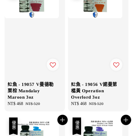
鯰魚 - 19057 V曼德勒
鯰魚 - 19056 V諾曼第
栗棕 Mandalay
橘黃 Operation
Maroon 3oz
Overlord 3oz
Sale
NT$ 468
Regular
NT$ 520
Sale
NT$ 468
Regular
NT$ 520
price
price
price
price
優惠
優惠