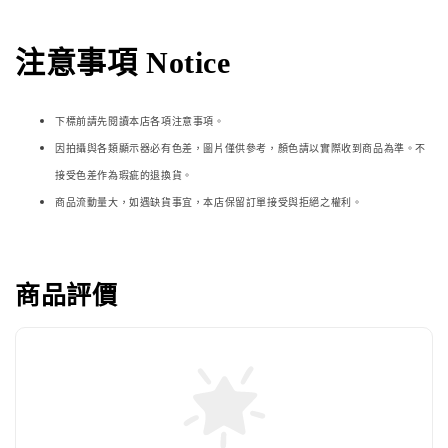
注意事項 Notice
下標前請先閱讀本店各項注意事項。
因拍攝與各類顯示器必
有色差，圖片僅供參考，顏色請以實際收到商品為準。不
接受色差作為瑕疵的退換貨。
商品流動量大，如遇缺貨事宜，本店保留訂單接受與拒絕之權利。
商品評價