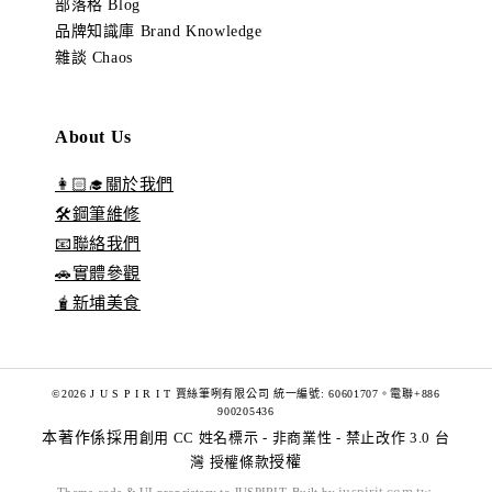
部落格 Blog
品牌知識庫 Brand Knowledge
雜談 Chaos
About Us
👩🏻‍🎓關於我們
🛠️鋼筆維修
📧聯絡我們
🚗實體參觀
🧋新埔美食
©2026 J U S P I R I T 賈絲筆咧有限公司 統一編號: 60601707。電聯+886
900205436
本著作係採用
創用 CC 姓名標示 - 非商業性 - 禁止改作 3.0 台
灣 授權條款
授權
juspirit.com.tw