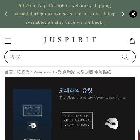
Jul 26 to Aug 15: orders welcome, shipping
暫停寄
US orde
paused during our overseas fair. In-store pickup
available; we ship once we are back.
搜尋
首頁
/
紙膠帶
/ Wearingeul - 歌劇魅影 文學封面 金屬貼紙