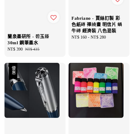
Fabriano - 賈絲訂製 彩
色紙磚 禪繞畫 明信片 蝸
牛磚 經濟裝 八色混裝
蘭泉墨研所 - 碧玉藤
Regular
NT$ 160
-
NT$ 280
30ml 鋼筆墨水
price
Sale
NT$ 390
Regular
NT$ 435
price
price
優惠