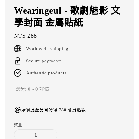
Wearingeul - 歌劇魅影 文
學封面 金屬貼紙
Regular
NT$ 288
price
Worldwide shipping
Secure payments
Authentic products
總分:
0
-
0
評價
購買此產品可獲得 288 會員點數
數量