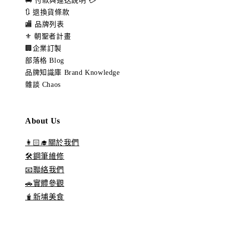
🚚 付款與運送說明 💳
🔃 退換貨條款
🏬 品牌列表
⚜️ 朝聖者計畫
🏢企業訂製
部落格 Blog
品牌知識庫 Brand Knowledge
雜談 Chaos
About Us
👩🏻‍🎓關於我們
🛠️鋼筆維修
📧聯絡我們
🚗實體參觀
🧋新埔美食