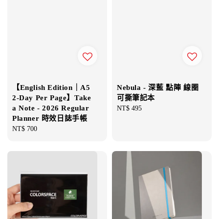
【English Edition｜A5
Nebula - 深藍 點陣 線圈
2-Day Per Page】Take
可撕筆記本
a Note - 2026 Regular
Regular
NT$ 495
Planner 時效日誌手帳
price
Regular
NT$ 700
price