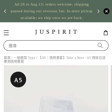
Jul 26 to Aug 15: orders welcome, shipping
暫停寄
US orde
paused during our overseas fair. In-store pickup
available; we ship once we are back.
搜尋
首頁
/
－紙類型 Type
/ 【A5｜透明書套】Take a Note - A5 時效日誌
專用透明書套