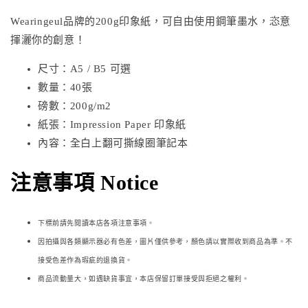
Wearingeul品牌的200g印象紙，可自由使用鋼筆墨水，恣意
揮灑你的創意！
尺寸：A5 / B5 可選
數量：40張
磅數：200g/m2
紙張：Impression Paper 印象紙
內容：全白上翻可撕線圈筆記本
注意事項 Notice
下標前請先閱讀本店各項注意事項。
因拍攝與各類顯示器必
有色差，圖片僅供參考，顏色請以實際收到商品為準。不
接受色差作為瑕疵的退換貨。
商品流動量大，如遇缺貨事宜，本店保留訂單接受與拒絕之權利。