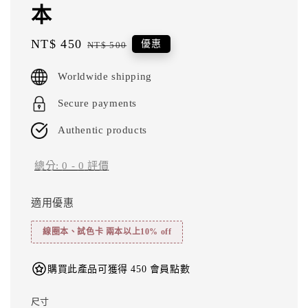
本
Sale
NT$ 450
Regular
優惠
NT$ 500
price
price
Worldwide shipping
Secure payments
Authentic products
總分:
0
-
0
評價
適用優惠
線圈本、試色卡 兩本以上10% off
購買此產品可獲得 450 會員點數
尺寸