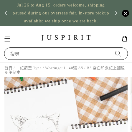
Jul 26 to Aug 15: orders welcome, shipping
暫停寄
US orde
paused during our overseas fair. In-store pickup
available; we ship once we are back.
搜尋
首頁
/
－紙類型 Type
/ Wearingeul - 40張 A5 / B5 空白印象紙上翻線
圈筆記本