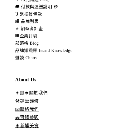
🚚 付款與運送說明 💳
🔃 退換貨條款
🏬 品牌列表
⚜️ 朝聖者計畫
🏢企業訂製
部落格 Blog
品牌知識庫 Brand Knowledge
雜談 Chaos
About Us
👩🏻‍🎓關於我們
🛠️鋼筆維修
📧聯絡我們
🚗實體參觀
🧋新埔美食