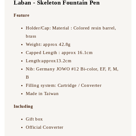
Laban - Skeleton Fountain Pen
Feature
Holder/Cap: Material : Colored resin barrel,
brass
Weight: approx 42.8g
Capped Length : approx 16.1cm
Length:approx13.2cm
Nib: Germany JOWO #12 Bi-color, EF, F, M,
B
Filling system: Cartridge / Converter
Made in Taiwan
Including
Gift box
Official Converter