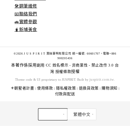
🛠️鋼筆維修
📧聯絡我們
🚗實體參觀
🧋新埔美食
©2026 J U S P I R I T 賈絲筆咧有限公司 統一編號: 60601707。電聯+886
900205436
本著作係採用
創用 CC 姓名標示 - 非商業性 - 禁止改作 3.0 台
灣 授權條款
授權
juspirit.com.tw
Theme code & UI proprietary to JUSPIRIT. Built by
.
⚜️朝聖者計畫
使用條款
隱私權政策
退換貨政策
購物須知
|
|
|
|
|
付款與配送