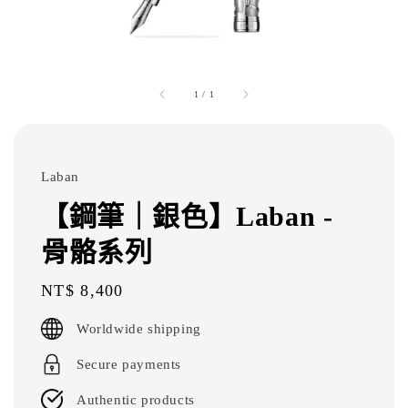
1
/
1
Laban
【鋼筆｜銀色】Laban -
骨骼系列
Regular
NT$ 8,400
price
Worldwide shipping
Secure payments
Authentic products