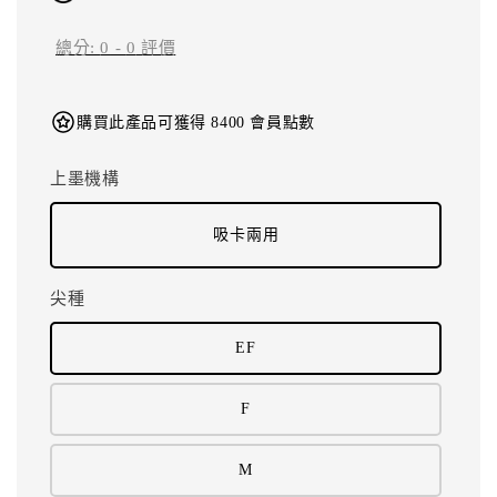
總分:
0
-
0
評價
購買此產品可獲得 8400 會員點數
上墨機構
吸卡兩用
尖種
EF
F
M