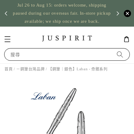
Jul 26 to Aug 15: orders welcome, shipping
暫停寄
US orde
paused during our overseas fair. In-store pickup
available; we ship once we are back.
搜尋
首頁
/
－鋼筆台灣品牌
/ 【鋼筆｜銀色】Laban - 骨骼系列