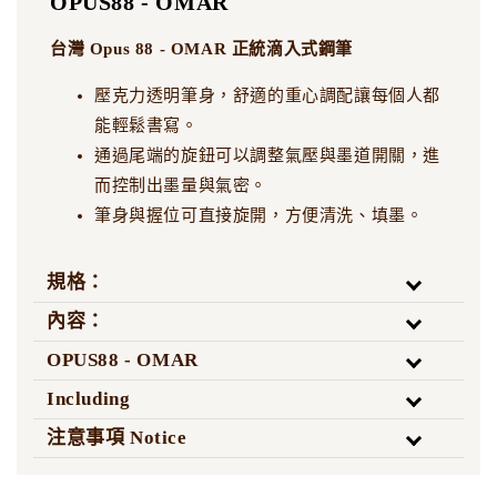
OPUS88 - OMAR
NT$ 7,500
NT$ 7,500
台灣 Opus 88 - OMAR 正統滴入式鋼筆
加入購物車
壓克力透明筆身，舒適的重心調配讓每個人都
能輕鬆書寫。
通過尾端的旋鈕可以調整氣壓與墨道開關，進
而控制出墨量與氣密。
筆身與握位可直接旋開，方便清洗、填墨。
規格：
內容：
OPUS88 - OMAR
Including
注意事項 Notice