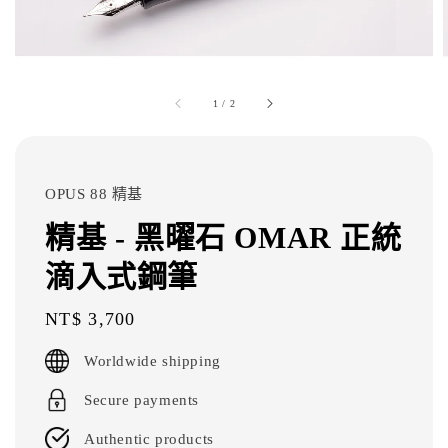
1
/
2
OPUS 88 精基
精基 - 黑曜石 OMAR 正統
滴入式鋼筆
Regular
NT$ 3,700
price
Worldwide shipping
Secure payments
Authentic products