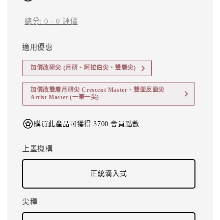
總分:
0
-
0
評價
適用優惠
加價改研尖 (月研、阿拉伯尖、雙層尖)
加價改雙層月研尖 Crescent Master、雙面反面尖
Artist Master (一筆一尖)
購買此產品可獲得 3700 會員點數
上墨機構
正統滴入式
尖種