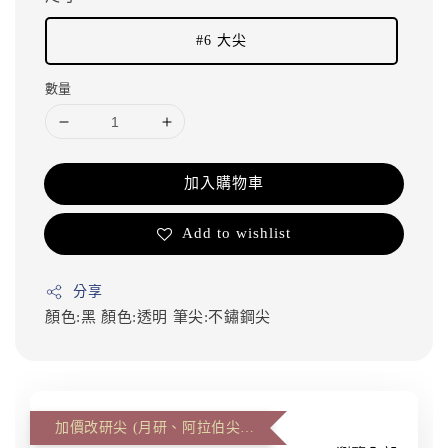
#6 大尖
數量
加入購物車
Add to wishlist
分享
顏色:黑
顏色:透明
筆尖:不鏽鋼尖
加價改研尖 (月研、阿拉伯尖、雙層尖)