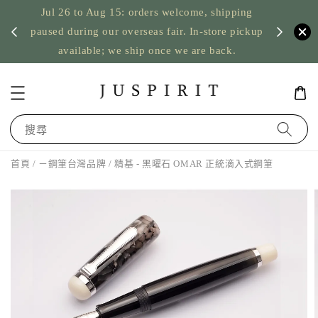
Jul 26 to Aug 15: orders welcome, shipping
暫停寄
US orde
paused during our overseas fair. In-store pickup
available; we ship once we are back.
搜尋
首頁
/
－鋼筆台灣品牌
/ 精基 - 黑曜石 OMAR 正統滴入式鋼筆