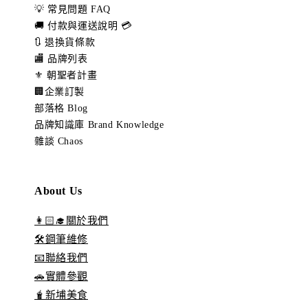
💡 常見問題 FAQ
🚚 付款與運送說明 💳
🔃 退換貨條款
🏬 品牌列表
⚜️ 朝聖者計畫
🏢企業訂製
部落格 Blog
品牌知識庫 Brand Knowledge
雜談 Chaos
About Us
👩🏻‍🎓關於我們
🛠️鋼筆維修
📧聯絡我們
🚗實體參觀
🧋新埔美食