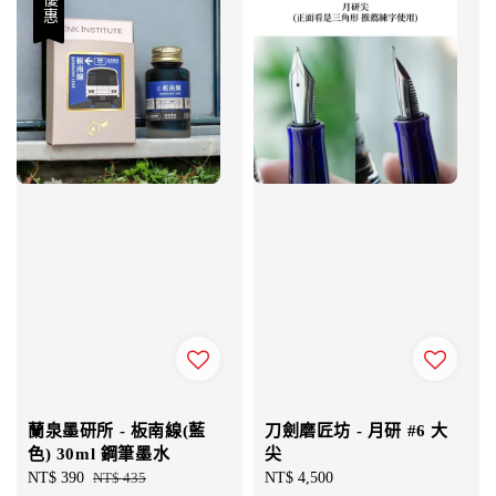
優惠
蘭泉墨研所 - 板南線(藍
刀劍磨匠坊 - 月研 #6 大
色) 30ml 鋼筆墨水
尖
Sale
NT$ 390
Regular
NT$ 435
Regular
NT$ 4,500