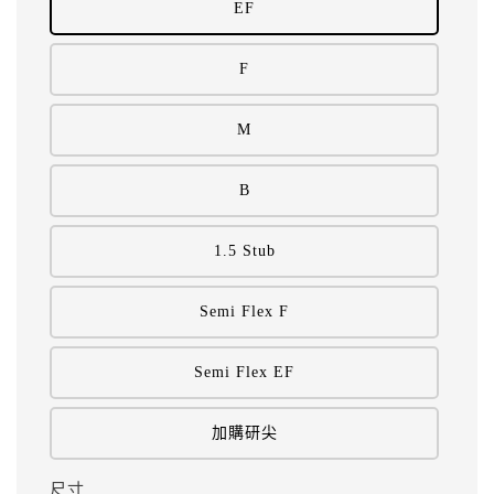
EF
F
M
B
1.5 Stub
Semi Flex F
Semi Flex EF
加購研尖
尺寸