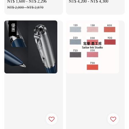
Sale
NT$ 1,600
-
NT$ 2,296
Regular
Regular
NT$ 4,200
-
NT$ 4,300
price
NT$ 2,000
-
NT$ 2,870
price
price
優惠