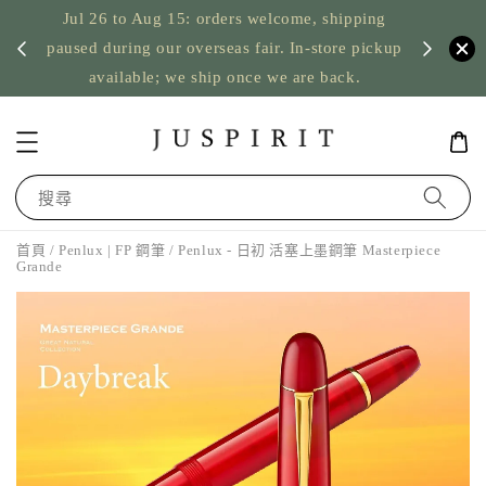
Jul 26 to Aug 15: orders welcome, shipping
暫停寄
US orde
paused during our overseas fair. In-store pickup
available; we ship once we are back.
搜尋
首頁
/
Penlux | FP 鋼筆
/ Penlux - 日初 活塞上墨鋼筆 Masterpiece
Grande