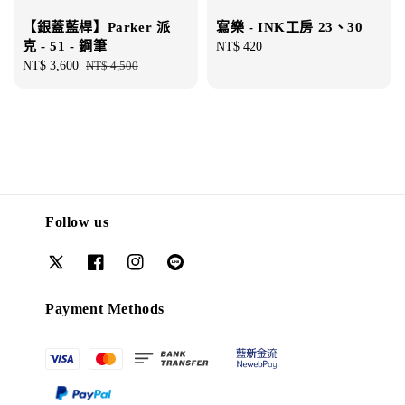
【銀蓋藍桿】Parker 派
寫樂 - INK工房 23、30
克 - 51 - 鋼筆
Regular
NT$ 420
Sale
NT$ 3,600
Regular
NT$ 4,500
price
price
price
Follow us
Payment Methods