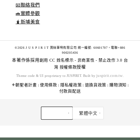
📧聯絡我們
🚗實體參觀
🧋新埔美食
©2026 J U S P I R I T 賈絲筆咧有限公司 統一編號: 60601707。電聯+886
900205436
本著作係採用
創用 CC 姓名標示 - 非商業性 - 禁止改作 3.0 台
灣 授權條款
授權
juspirit.com.tw
Theme code & UI proprietary to JUSPIRIT. Built by
.
⚜️朝聖者計畫
使用條款
隱私權政策
退換貨政策
購物須知
|
|
|
|
|
付款與配送