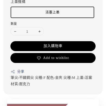
上墨機構
活塞上墨
數量
加入購物車
Add to wishlist
分享
筆尖:不鏽鋼尖
尖種:F
配色:金夾
尖種:M
上墨:活塞
材質:壓克力