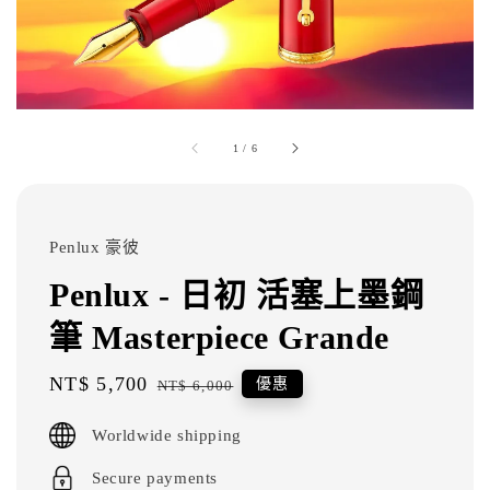
1
/
6
Penlux 豪彼
Penlux - 日初 活塞上墨鋼
筆 Masterpiece Grande
Sale
NT$ 5,700
Regular
優惠
NT$ 6,000
price
price
Worldwide shipping
Secure payments