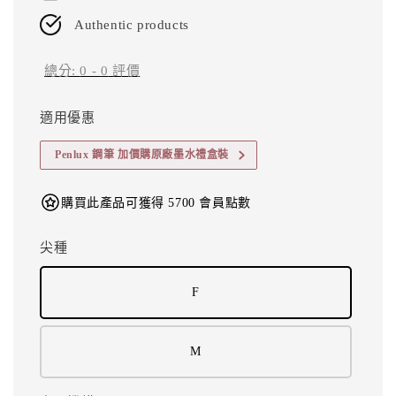
Authentic products
總分:
0
-
0
評價
適用優惠
Penlux 鋼筆 加價購原廠墨水禮盒裝
購買此產品可獲得 5700 會員點數
尖種
F
M