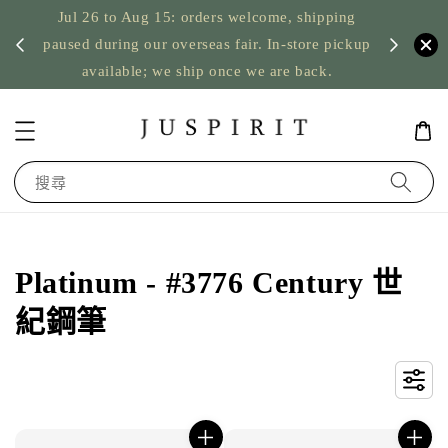
Jul 26 to Aug 15: orders welcome, shipping
暫停寄
US orde
paused during our overseas fair. In-store pickup
available; we ship once we are back.
搜尋
Platinum - #3776 Century 世
紀鋼筆