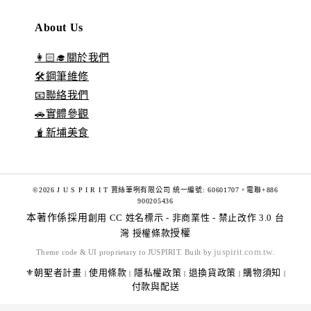
About Us
👩🏻‍🎓關於我們
🛠️鋼筆維修
📧聯絡我們
🚗實體參觀
🧋新埔美食
©2026 J U S P I R I T 賈絲筆咧有限公司 統一編號: 60601707。電聯+886
900205436
本著作係採用
創用 CC 姓名標示 - 非商業性 - 禁止改作 3.0 台
灣 授權條款
授權
juspirit.com.tw
Theme code & UI proprietary to JUSPIRIT. Built by
.
⚜️朝聖者計畫
使用條款
隱私權政策
退換貨政策
購物須知
|
|
|
|
|
付款與配送