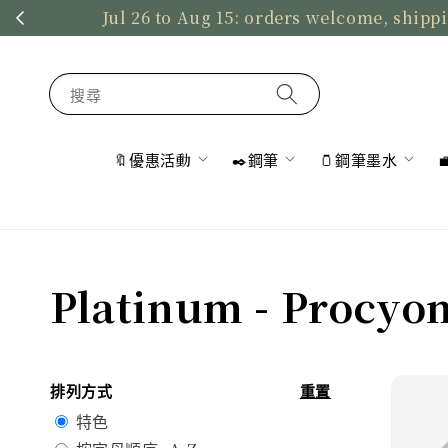
Jul 26 to Aug 15: orders welcome, shippi
搜尋
🔖優惠活動
✒️鋼筆
🫙鋼筆墨水
Platinum - Procyo
排列方式
重置
特色