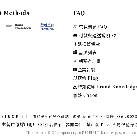
t Methods
FAQ
💡 常見問題 FAQ
🚚 付款與運送說明 💳
🔃 退換貨條款
🏬 品牌列表
⚜️ 朝聖者計畫
🏢企業訂製
部落格 Blog
品牌知識庫 Brand Knowledg
雜談 Chaos
6 J U S P I R I T 賈絲筆咧有限公司 統一編號: 60601707。電聯+886 9002
本著作係採用
創用 CC 姓名標示 - 非商業性 - 禁止改作 3.0 台灣 授權條
juspirit.c
Theme code & UI proprietary to JUSPIRIT. Built by