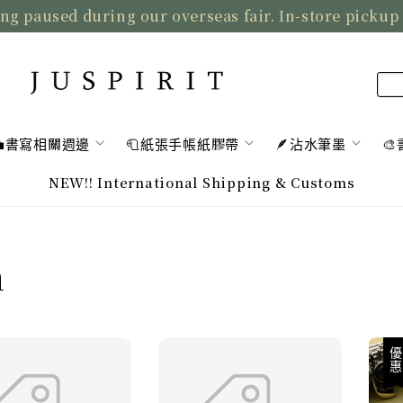
ng paused during our overseas fair. In-store pickup
💼書寫相關週邊
🧻紙張手帳紙膠帶
🪶沾水筆墨

NEW!! International Shipping & Customs
n
優