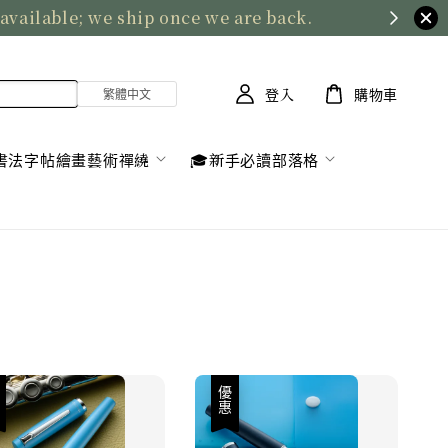
 available; we ship once we are back.
登入
購物車
書法字帖繪畫藝術禪繞
🎓新手必讀部落格
惠
優惠