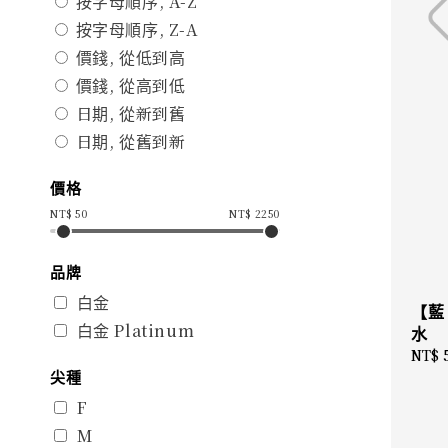
按字母順序, A-Z
按字母順序, Z-A
價錢, 從低到高
價錢, 從高到低
日期, 從新到舊
日期, 從舊到新
價格
NT$
50
NT$
2250
品牌
白金
【藍
白金 Platinum
水
Regu
NT$ 
尖種
price
F
M