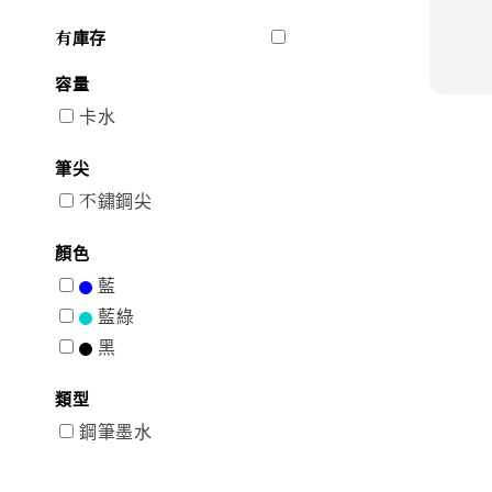
有庫存
容量
卡水
筆尖
不鏽鋼尖
顏色
藍
藍綠
黑
類型
鋼筆墨水