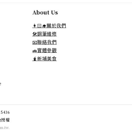
About Us
👩🏻‍🎓關於我們
🛠️鋼筆維修
📧聯絡我們
🚗實體參觀
🧋新埔美食
e
05436
授權
款
om.tw
.