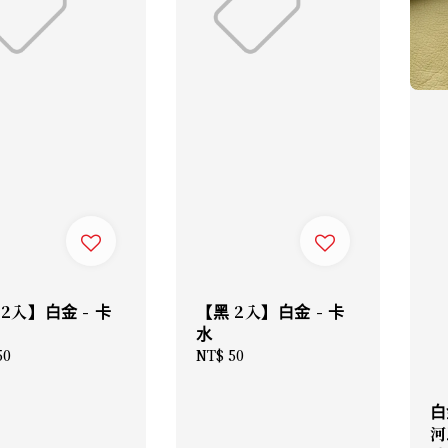
 2入】白金 - 卡
【黑 2入】白金 - 卡
水
lar
50
Regular
NT$ 50
price
白
河