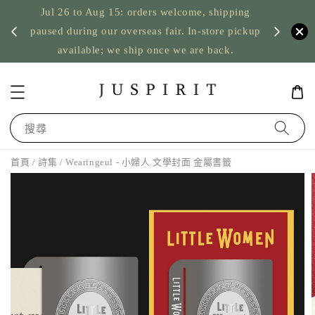
Jul 26 to Aug 15: orders welcome, shipping
暫停寄
US orde
paused during our overseas fair. In-store pickup
available; we ship once we are back.
搜尋
首頁
/
詩集
/ Wearingeul - 小婦人 文學封面 金屬書籤