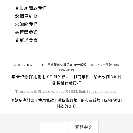
👩🏻‍🎓關於我們
🛠️鋼筆維修
📧聯絡我們
🚗實體參觀
🧋新埔美食
©2026 J U S P I R I T 賈絲筆咧有限公司 統一編號: 60601707。電聯+886
900205436
本著作係採用
創用 CC 姓名標示 - 非商業性 - 禁止改作 3.0 台
灣 授權條款
授權
juspirit.com.tw
Theme code & UI proprietary to JUSPIRIT. Built by
.
⚜️朝聖者計畫
使用條款
隱私權政策
退換貨政策
購物須知
|
|
|
|
|
付款與配送