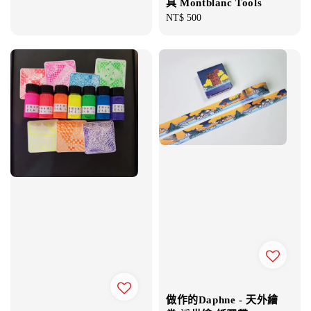
具 Montblanc Tools
Regular
NT$ 500
price
做作的Daphne - 天外繪