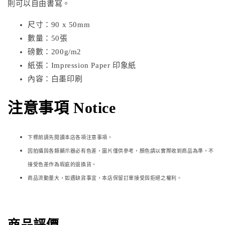
則可以自由書寫。
尺寸：90 x 50mm
數量：50張
磅數：200g/m2
紙張：Impression Paper 印象紙
內容：白墨印刷
注意事項 Notice
下標前請先閱讀本店各項注意事項。
因拍攝與各類顯示器必
有色差，圖片僅供參考，顏色請以實際收到商品為準。不
接受色差作為瑕疵的退換貨。
商品流動量大，如遇缺貨事宜，本店保留訂單接受與拒絕之權利。
商品評價