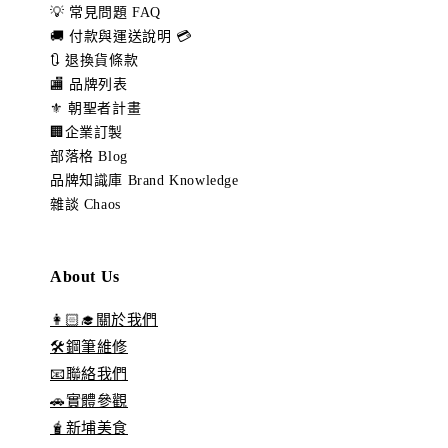
💡 常見問題 FAQ
🚚 付款與運送說明 💳
🔃 退換貨條款
🏬 品牌列表
⚜️ 朝聖者計畫
🏢企業訂製
部落格 Blog
品牌知識庫 Brand Knowledge
雜談 Chaos
About Us
👩🏻‍🎓關於我們
🛠️鋼筆維修
📧聯絡我們
🚗實體參觀
🧋新埔美食