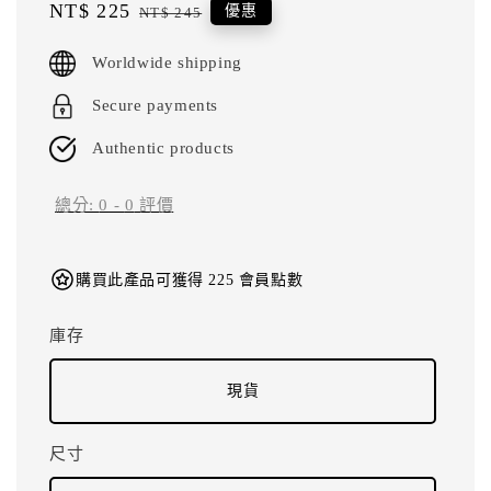
Sale
NT$ 225
Regular
優惠
NT$ 245
price
price
Worldwide shipping
Secure payments
Authentic products
總分:
0
-
0
評價
購買此產品可獲得 225 會員點數
庫存
現貨
尺寸