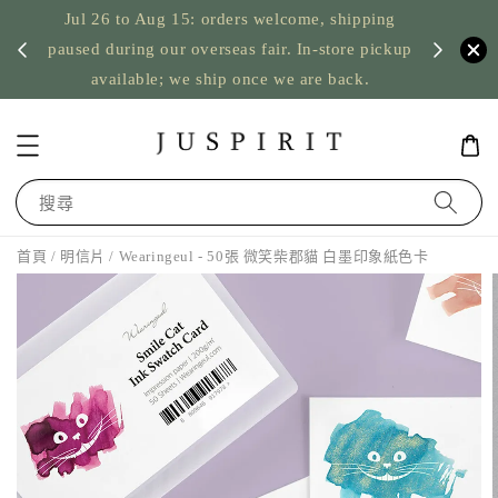
Jul 26 to Aug 15: orders welcome, shipping
暫停寄
US orde
paused during our overseas fair. In-store pickup
available; we ship once we are back.
搜尋
首頁
/
明信片
/ Wearingeul - 50張 微笑柴郡貓 白墨印象紙色卡