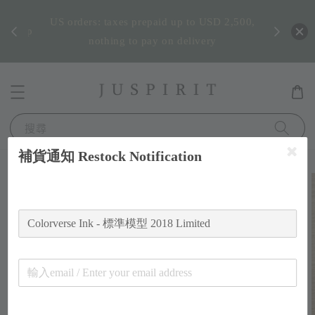
ping
US orders: taxes prepaid up to USD 2,500,
pickup
台灣筆墨
nothing to pay on delivery
搜尋
補貨通知 Restock Notification
首頁
/
紅色
/ Colorverse Ink - 標準模型 2018 Limited