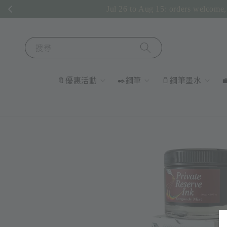
Jul 26 to Aug 15: orders welcome, 
搜尋
🔖優惠活動
✒️鋼筆
🫙鋼筆墨水