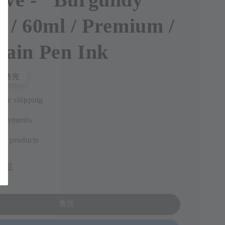
 / 60ml / Premium /
tain Pen Ink
售完
ide shipping
 payments
ic products
評價
售完