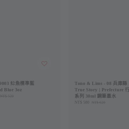
19003 鯰魚標準藍
Tono & Lims - 08 兵庫縣
d Blue 3oz
True Story | Prefectur
系列 30ml 鋼筆墨水
Regular
NT$ 520
price
Sale
NT$ 580
Regular
NT$ 620
price
price