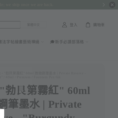
ble; we ship once we are back.
登入
購物車
書法字帖繪畫藝術禪繞
🎓新手必讀部落格
R - "勃艮第霧紅" 60ml 雅緻鋼筆墨水 | Private Reserve -
" / 60ml / Premium / Fountain Pen Ink
- "勃艮第霧紅" 60ml
筆墨水 | Private
rve - "Burgundy