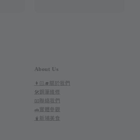
About Us
👩🏻‍🎓關於我們
🛠️鋼筆維修
📧聯絡我們
🚗實體參觀
🧋新埔美食