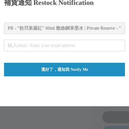
補貨通知 Restock Notification
Mist"
Foun
Regular
NT$ 450
price
Worldw
Secure
選好了，通知我 Notify Me
Authent
總分:
0
-
0