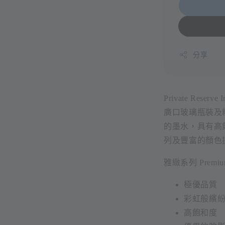
分享
Private Rese
廣口玻璃瓶裝及
的墨水，具有高
列及豐富的顏色
雅緻系列 Premium
極優品質
彩虹般繽
高飽和度