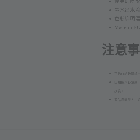
優異的陰
墨水出水
色彩鮮明
Made in E
注意事項
下標前請先閱讀
因拍攝與各類顯
換貨。
商品流動量大，