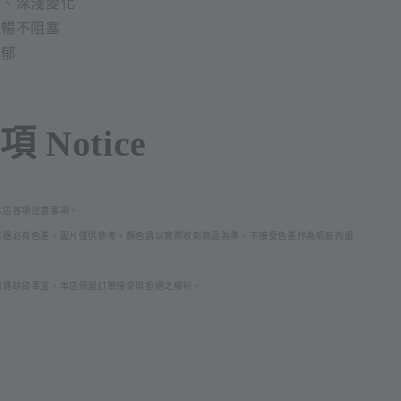
影、深淺變化
流暢不阻塞
濃郁
U
 Notice
本店各項注意事項。
示器必
有色差，圖片僅供參考，顏色請以實際收到商品為準。不接受色差作為瑕疵的退
如遇缺貨事宜，本店保留訂單接受與拒絕之權利。