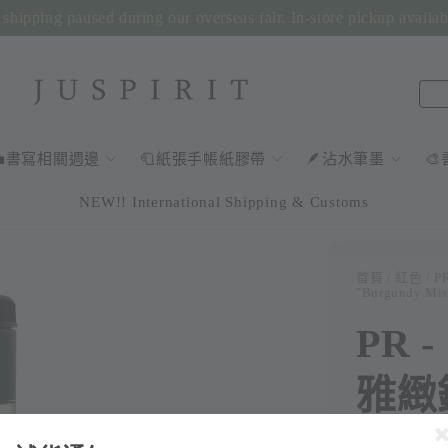
shipping paused during our overseas fair. In-store pickup availa
💼書寫相關週邊
🧻紙張手帳紙膠帶
🪶沾水筆墨

NEW!! International Shipping & Customs
首頁
/
紅色
/ P
"Burgundy Mist
PR 
雅緻鋼
Rese