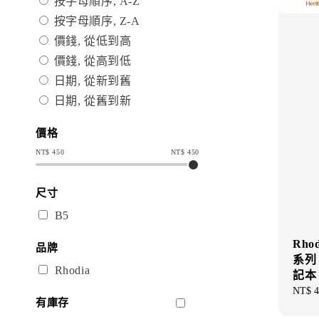
按字母順序, A-Z
按字母順序, Z-A
價錢, 從低到高
價錢, 從高到低
日期, 從新到舊
日期, 從舊到新
價格
NT$
450
NT$
450
尺寸
B5
Rho
品牌
系列
Rhodia
記本
Sale
NT$ 4
有庫存
price