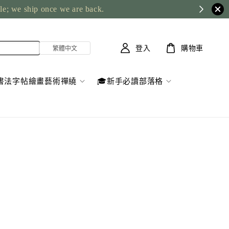
ble; we ship once we are back.
登入
購物車
書法字帖繪畫藝術禪繞
🎓新手必讀部落格