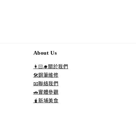
About Us
👩🏻‍🎓關於我們
🛠️鋼筆維修
📧聯絡我們
🚗實體參觀
🧋新埔美食