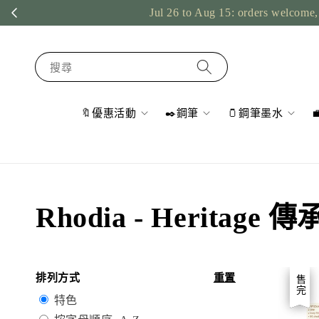
Jul 26 to Aug 15: orders welcome, 
搜尋
🔖優惠活動
✒️鋼筆
🫙鋼筆墨水
Rhodia - Heritag
排列方式
重置
優惠
售完
特色