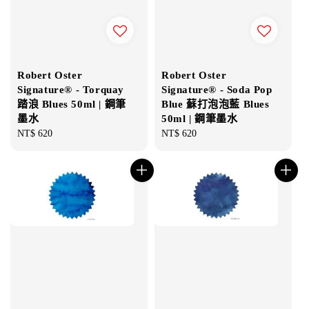
Robert Oster
Robert Oster
Signature® - Torquay
Signature® - Soda Pop
踏浪 Blues 50ml | 鋼筆
Blue 蘇打泡泡藍 Blues
墨水
50ml | 鋼筆墨水
Regular
NT$ 620
Regular
NT$ 620
price
price