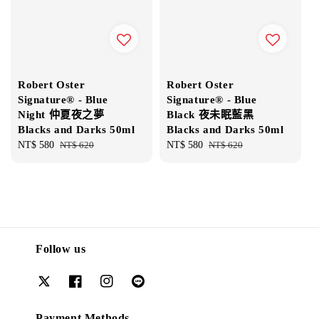
Robert Oster
Robert Oster
Signature® - Blue
Signature® - Blue
Night 仲夏夜之夢
Black 夜未眠藍黑
Blacks and Darks 50ml
Blacks and Darks 50ml
Sale
NT$ 580
Regular
NT$ 620
Sale
NT$ 580
Regular
NT$ 620
price
price
price
price
Follow us
Payment Methods