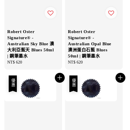
Robert Oster
Robert Oster
Signature® -
Signature® -
Australian Sky Blue 澳
Australian Opal Blue
大利亞藍天 Blues 50ml
澳洲蛋白石藍 Blues
| 鋼筆墨水
50ml | 鋼筆墨水
Regular
NT$ 620
Regular
NT$ 620
price
price
優惠
優惠