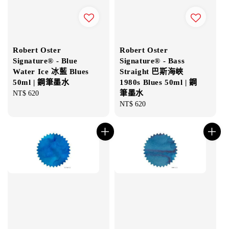
Robert Oster
Robert Oster
Signature® - Blue
Signature® - Bass
Water Ice 冰藍 Blues
Straight 巴斯海峽
50ml | 鋼筆墨水
1980s Blues 50ml | 鋼
筆墨水
Regular
NT$ 620
price
Regular
NT$ 620
price