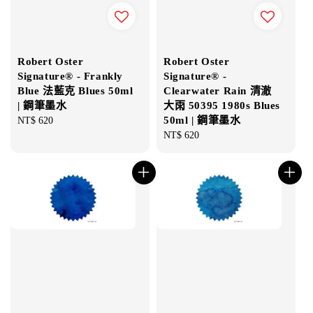
Robert Oster
Robert Oster
Signature® - Frankly
Signature® -
Blue 法藍克 Blues 50ml
Clearwater Rain 清澈
| 鋼筆墨水
大雨 50395 1980s Blues
50ml | 鋼筆墨水
Regular
NT$ 620
price
Regular
NT$ 620
price