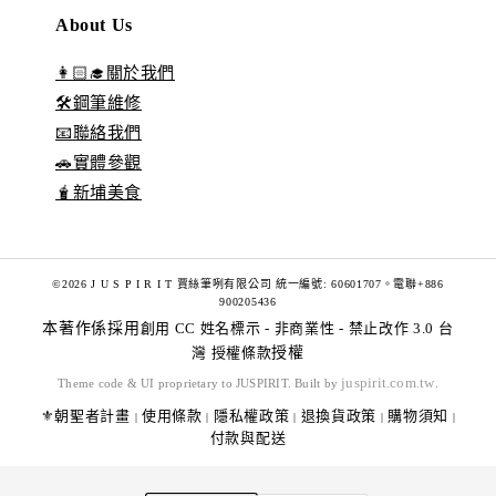
About Us
👩🏻‍🎓關於我們
🛠️鋼筆維修
📧聯絡我們
🚗實體參觀
🧋新埔美食
©2026 J U S P I R I T 賈絲筆咧有限公司 統一編號: 60601707。電聯+886
900205436
本著作係採用
創用 CC 姓名標示 - 非商業性 - 禁止改作 3.0 台
灣 授權條款
授權
juspirit.com.tw
Theme code & UI proprietary to JUSPIRIT. Built by
.
⚜️朝聖者計畫
使用條款
隱私權政策
退換貨政策
購物須知
|
|
|
|
|
付款與配送