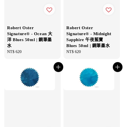
Robert Oster
Robert Oster
Signature® - Ocean 大
Signature® - Midnight
洋 Blues 50ml | 鋼筆墨
Sapphire 午夜藍寶
水
Blues 50ml | 鋼筆墨水
Regular
NT$ 620
Regular
NT$ 620
price
price