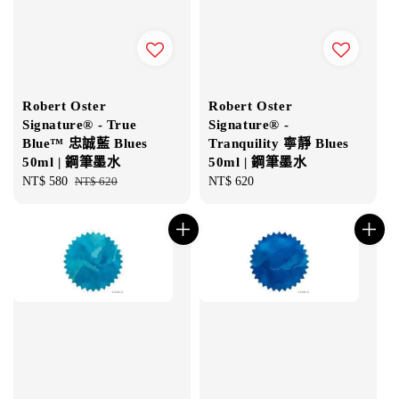
Robert Oster
Robert Oster
Signature® - True
Signature® -
Blue™ 忠誠藍 Blues
Tranquility 寧靜 Blues
50ml | 鋼筆墨水
50ml | 鋼筆墨水
Sale
NT$ 580
Regular
NT$ 620
Regular
NT$ 620
price
price
price