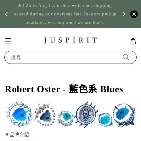
Jul 26 to Aug 15: orders welcome, shipping
暫停寄
US orde
paused during our overseas fair. In-store pickup
available; we ship once we are back.
搜尋
Robert Oster - 藍色系 Blues
▼品牌介紹