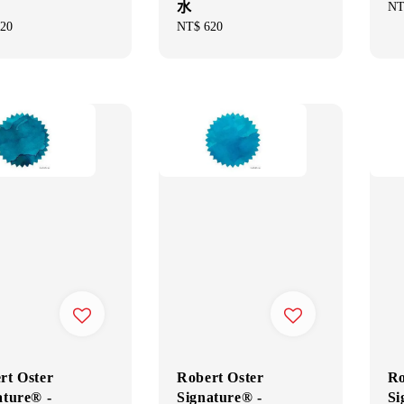
水
Re
NT
pri
ar
20
Regular
NT$ 620
price
rt Oster
Robert Oster
Ro
ature® -
Signature® -
Si