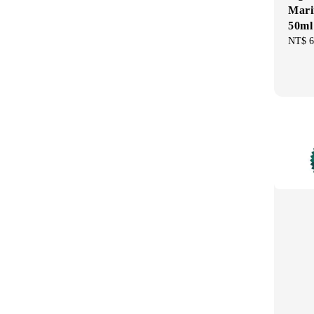
Mari
50m
Regul
NT$ 6
price