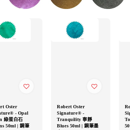
rt Oster
Robert Oster
Ro
ature® - Opal
Signature® -
Si
en 綠蛋白石
Tranquility 寧靜
To
ns 50ml | 鋼筆
Blues 50ml | 鋼筆墨
5