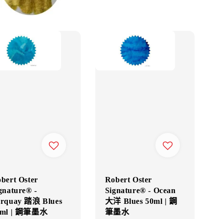
bert Oster
Robert Oster
gnature® -
Signature® - Ocean
rquay 踏浪 Blues
大洋 Blues 50ml | 鋼
0ml | 鋼筆墨水
筆墨水