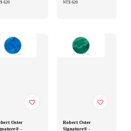
gular
$ 620
Regular
NT$ 620
ce
price
bert Oster
Robert Oster
gnature® -
Signature® -