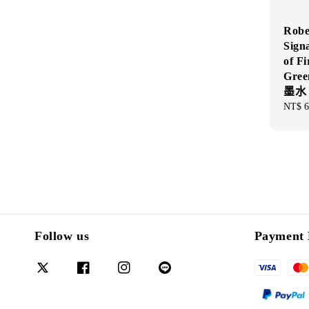
Robe
Sign
of 
Gree
墨水
Regul
NT$ 6
price
Follow us
Payment 