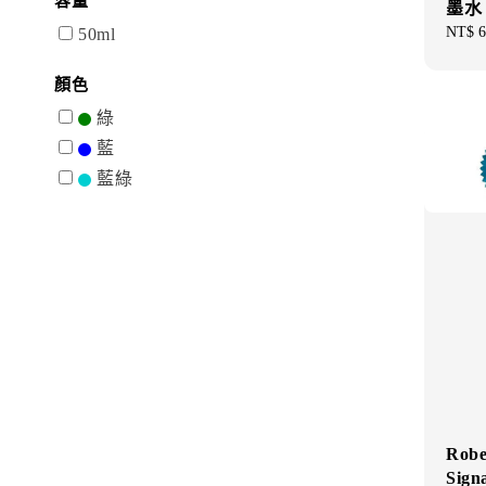
容量
墨水
Regul
NT$ 6
50ml
price
顏色
綠
藍
藍綠
Robe
Sign