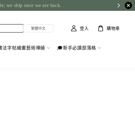
ble; we ship once we are back.
登入
購物車
書法字帖繪畫藝術禪繞
🎓新手必讀部落格