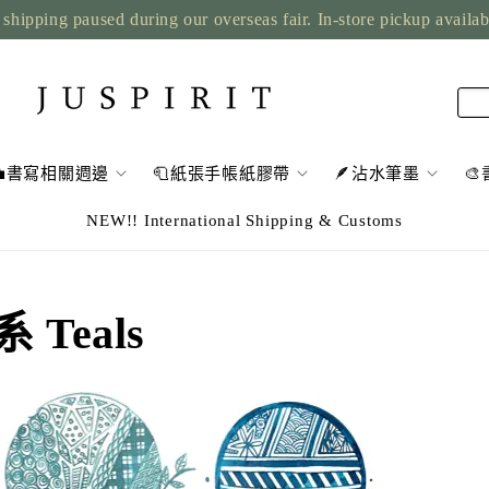
shipping paused during our overseas fair. In-store pickup availa
💼書寫相關週邊
🧻紙張手帳紙膠帶
🪶沾水筆墨

NEW!! International Shipping & Customs
系 Teals