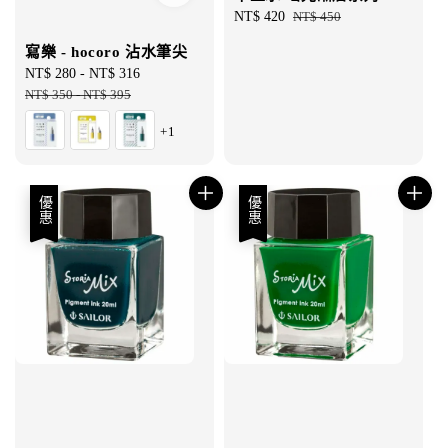
Sale
NT$ 420
Regular
NT$ 450
price
price
寫樂 - hocoro 沾水筆尖
Sale
NT$ 280
-
NT$ 316
Regular
price
NT$ 350
-
NT$ 395
price
+1
優惠
優惠