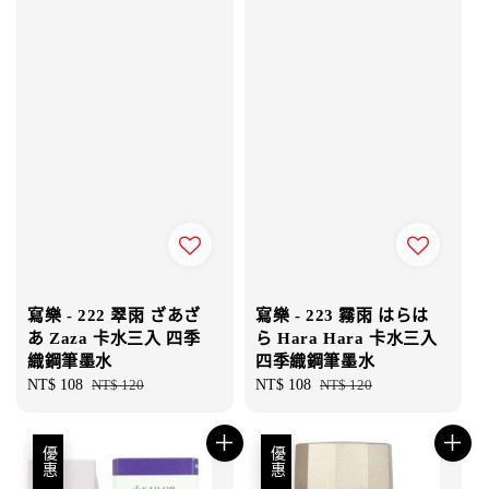
寫樂 - 222 翠雨 ざあざ
寫樂 - 223 霧雨 はらは
あ Zaza 卡水三入 四季
ら Hara Hara 卡水三入
織鋼筆墨水
四季織鋼筆墨水
Sale
NT$ 108
Regular
NT$ 120
Sale
NT$ 108
Regular
NT$ 120
price
price
price
price
優惠
優惠