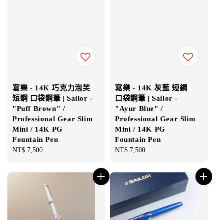
寫樂 - 14K 巧克力泡芙
寫樂 - 14K 灰藍 短鋼
短鋼 口袋鋼筆 | Sailor -
口袋鋼筆 | Sailor -
"Puff Brown" /
"Ayur Blue" /
Professional Gear Slim
Professional Gear Slim
Mini / 14K PG
Mini / 14K PG
Fountain Pen
Fountain Pen
Regular
NT$ 7,500
Regular
NT$ 7,500
price
price