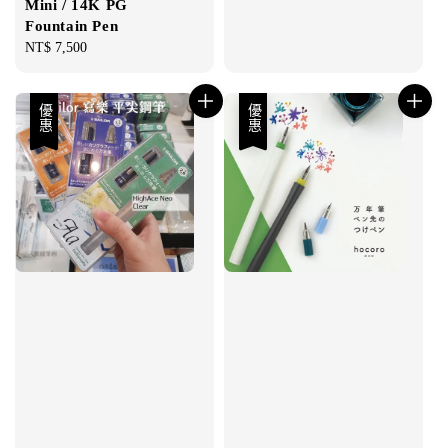
Mini / 14K PG
Fountain Pen
Regular
NT$ 7,500
price
優惠
優惠