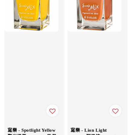
寫樂 - Spotlight Yellow
寫樂 - Lion Light