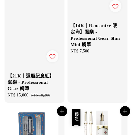
【14K｜Rencontre 限
定海】寫樂 -
Professional Gear Slim
Mini 鋼筆
Regular
NT$ 7,500
price
【21K｜還曆紀念紅】
寫樂 - Professional
Gear 鋼筆
Sale
NT$ 15,000
Regular
NT$ 18,200
price
price
優惠