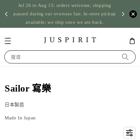
Jul 26 to Aug 15: orders welcome, shipping
US orders: tax
aused during our overseas fair. In-store pickup
nothing
available; we ship once we are back.
搜尋
Sailor 寫樂
日本製造
Made In Japan