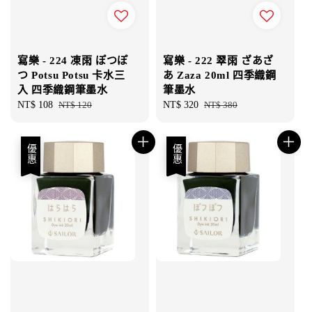
寫樂 - 224 凍雨 ぽつぽ
寫樂 - 222 翠雨 ざあざ
つ Potsu Potsu 卡水三
あ Zaza 20ml 四季織鋼
入 四季織鋼筆墨水
筆墨水
Sale
NT$ 108
Regular
NT$ 120
Sale
NT$ 320
Regular
NT$ 380
price
price
price
price
優惠
優惠