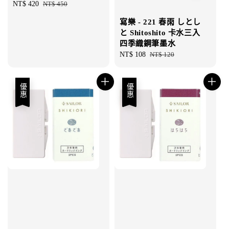
Sale
NT$ 420
Regular
NT$ 450
price
price
寫樂 - 221 春雨 しとし
と Shitoshito 卡水三入
四季織鋼筆墨水
Sale
NT$ 108
Regular
NT$ 120
price
price
優惠
優惠