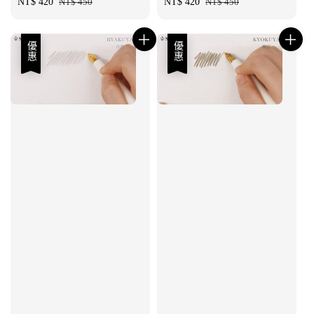
Sale
NT$ 420
Regular
NT$ 450
Sale
NT$ 420
Regular
NT$ 450
price
price
price
price
優惠
優惠