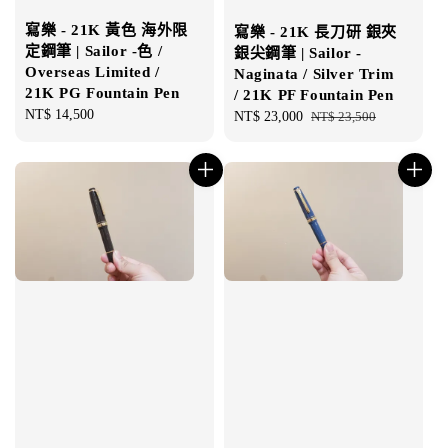
寫樂 - 21K 黃色 海外限
寫樂 - 21K 長刀研 銀夾
定鋼筆 | Sailor -色 /
銀尖鋼筆 | Sailor -
Overseas Limited /
Naginata / Silver Trim
21K PG Fountain Pen
/ 21K PF Fountain Pen
Regular
NT$ 14,500
Sale
NT$ 23,000
Regular
NT$ 23,500
price
price
price