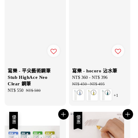
寫樂 - 平尖藝術鋼筆
寫樂 - hocoro 沾水筆
Stub HighAce Neo
Sale
NT$ 360
-
NT$ 396
Regular
Clear 鋼筆
price
NT$ 450
-
NT$ 495
price
Sale
NT$ 550
Regular
NT$ 580
+1
price
price
優惠
優惠