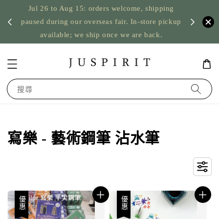
Jul 26 to Aug 15: orders welcome, shipping
暫停寄
US orde
paused during our overseas fair. In-store pickup
available; we ship once we are back.
搜尋
寫樂 - 藝術鋼筆 沾水筆
優惠
優惠