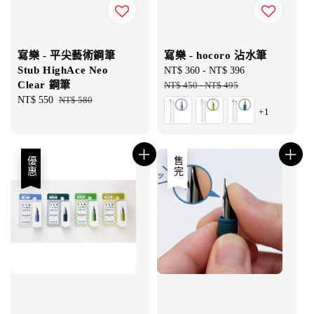
寫樂 - 平尖藝術鋼筆
寫樂 - hocoro 沾水筆
Stub HighAce Neo
Sale
NT$ 360
-
NT$ 396
Regular
Clear 鋼筆
price
NT$ 450
-
NT$ 495
price
Sale
NT$ 550
Regular
NT$ 580
+1
price
price
優惠
售完