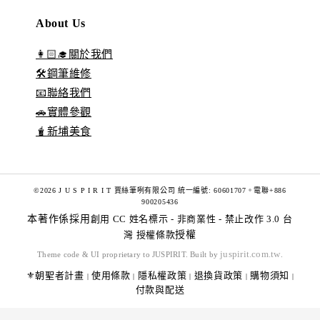
About Us
👩🏻‍🎓關於我們
🛠️鋼筆維修
📧聯絡我們
🚗實體參觀
🧋新埔美食
©2026 J U S P I R I T 賈絲筆咧有限公司 統一編號: 60601707。電聯+886
900205436
本著作係採用
創用 CC 姓名標示 - 非商業性 - 禁止改作 3.0 台
灣 授權條款
授權
juspirit.com.tw
Theme code & UI proprietary to JUSPIRIT. Built by
.
⚜️朝聖者計畫
使用條款
隱私權政策
退換貨政策
購物須知
|
|
|
|
|
付款與配送