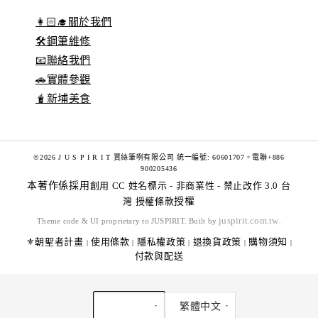
👩🏻‍🎓關於我們
🛠️鋼筆維修
📧聯絡我們
🚗實體參觀
🧋新埔美食
©2026 J U S P I R I T 賈絲筆咧有限公司 統一編號: 60601707。電聯+886
900205436
本著作係採用
創用 CC 姓名標示 - 非商業性 - 禁止改作 3.0 台
灣 授權條款
授權
juspirit.com.tw
Theme code & UI proprietary to JUSPIRIT. Built by
.
⚜️朝聖者計畫
使用條款
隱私權政策
退換貨政策
購物須知
|
|
|
|
|
付款與配送