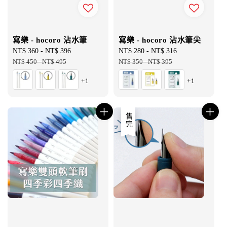
寫樂 - hocoro 沾水筆
寫樂 - hocoro 沾水筆尖
Sale
NT$ 360
-
NT$ 396
Regular
Sale
NT$ 280
-
NT$ 316
Regular
price
NT$ 450
-
NT$ 495
price
price
NT$ 350
-
NT$ 395
price
+1
+1
售完