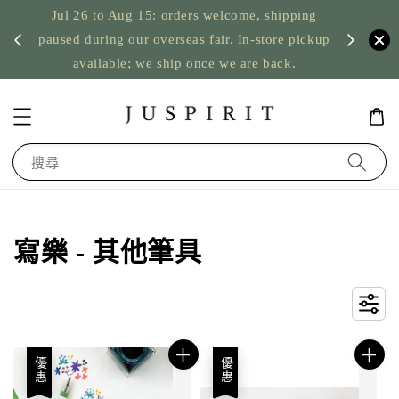
Jul 26 to Aug 15: orders welcome, shipping
暫停寄
US orde
paused during our overseas fair. In-store pickup
available; we ship once we are back.
搜尋
寫樂 - 其他筆具
優惠
優惠