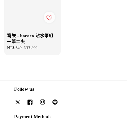
寫樂 - hocoro 沾水筆組
一筆二尖
Sale
NT$ 640
Regular
NT$ 800
price
price
Follow us
Payment Methods