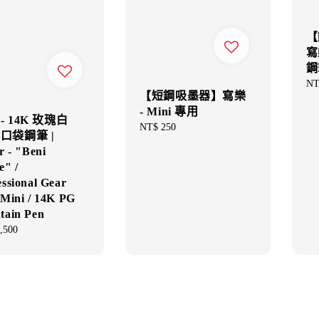
【
寫樂
鋼
Re
NT
【短鋼吸墨器】寫樂
pri
- Mini 專用
- 14K 玫瑰白
Regular
NT$ 250
 口袋鋼筆 |
price
r - "Beni
e" /
essional Gear
 Mini / 14K PG
tain Pen
ar
,500