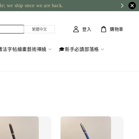
ble; we ship once we are back.
登入
購物車
書法字帖繪畫藝術禪繞
🎓新手必讀部落格