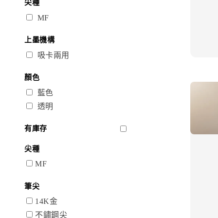
尖種
MF
上墨機構
吸卡兩用
顏色
藍色
透明
有庫存
尖種
MF
筆尖
14K金
不鏽鋼尖