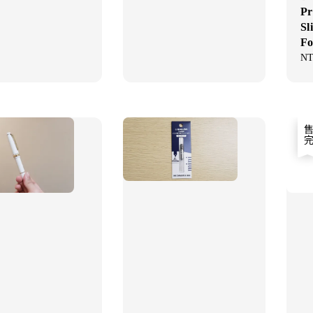
Pr
Sl
Fo
Re
NT
pri
售完