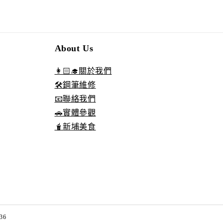
About Us
👩🏻‍🎓關於我們
🛠️鋼筆維修
📧聯絡我們
🚗實體參觀
🧋新埔美食
36