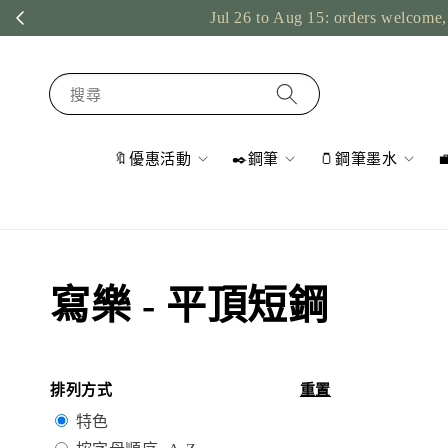
Jul 26 to Aug 15: orders welcome, 
搜尋
🔖優惠活動
✒️鋼筆
🫙鋼筆墨水
寫樂 - 平頂短鋼
排列方式
重置
特色