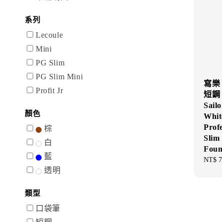
系列
Lecoule
Mini
PG Slim
PG Slim Mini
寫樂 
Profit Jr
短鋼
Sailo
顏色
Whit
Prof
棕
Slim
白
Foun
藍
Regul
NT$ 7
透明
price
類型
口袋筆