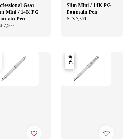
ofessional Gear
Slim Mini / 14K PG
im Mini / 14K PG
Fountain Pen
untain Pen
Regular
NT$ 7,500
price
gular
$ 7,500
ce
優惠
售完