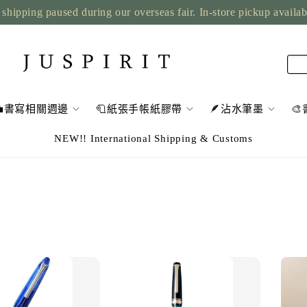
shipping paused during our overseas fair. In-store pickup availa
💼書寫相關週邊
🧻紙張手帳紙膠帶
🪶沾水筆墨

NEW!! International Shipping & Customs