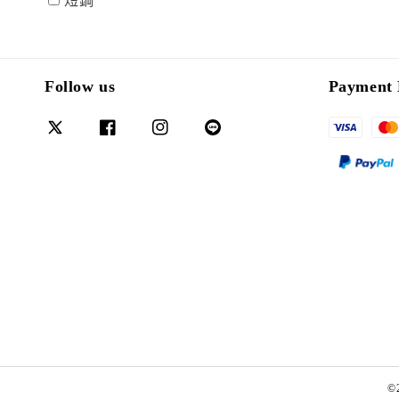
短鋼
Follow us
Payment 
©