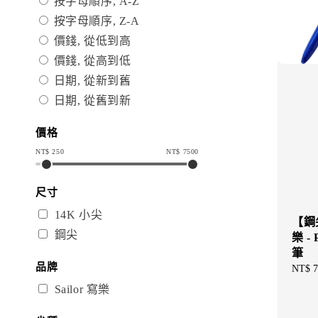
按字母順序, A-Z
按字母順序, Z-A
價錢, 從低到高
價錢, 從高到低
日期, 從新到舊
日期, 從舊到新
價格
NT$
250
NT$
7500
尺寸
14K 小尖
【鋼
鋼尖
樂 - 
筆
品牌
Regul
NT$ 7
price
Sailor 寫樂