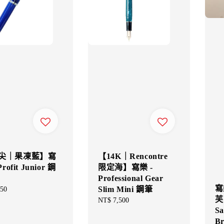
尖｜果凍藍】寫
【14K｜Rencontre
Profit Junior 鋼
限定海】寫樂 -
Professional Gear
寫
Slim Mini 鋼筆
ar
50
芙
Regular
NT$ 7,500
Sa
price
Br