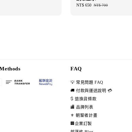
Sale
NT$ 650
Regular
NT$ 700
price
price
Methods
FAQ
💡 常見問題 FAQ
🚚 付款與運送說明 💳
🔃 退換貨條款
🏬 品牌列表
⚜️ 朝聖者計畫
🏢企業訂製
部落格 Blog