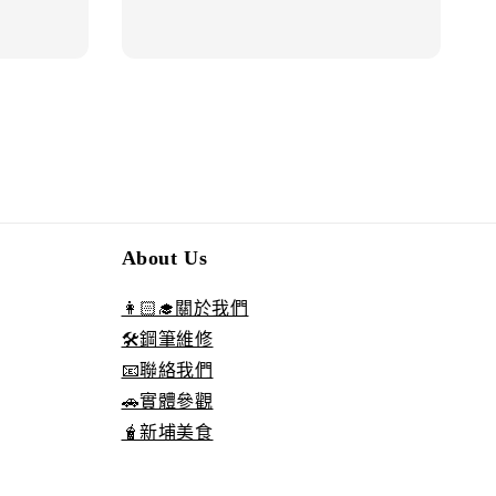
About Us
👩🏻‍🎓關於我們
🛠️鋼筆維修
📧聯絡我們
🚗實體參觀
🧋新埔美食