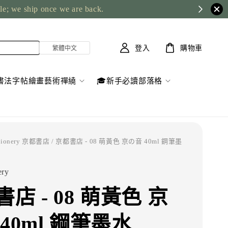
ble; we ship once we are back.
登入
購物車
書法字帖繪畫藝術禪繞
🎓新手必讀部落格
ationery 京都書店
/ 京都書店 - 08 萌黃色 京の音 40ml 鋼筆墨
ery
店 - 08 萌黃色 京
40ml 鋼筆墨水