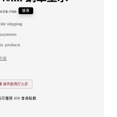
Regular
優惠
NT$ 700
price
ide shipping
 payments
ic products
評價
惠 兩件起再打九折
可獲得 650 會員點數