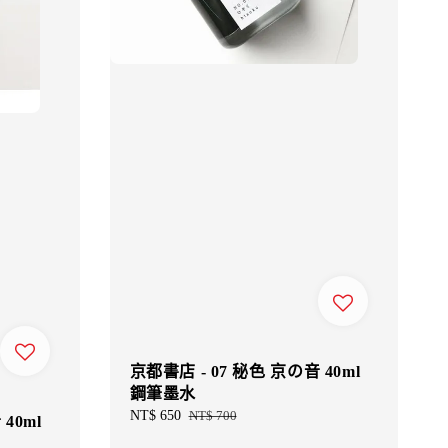
京都書店 - 07 秘色 京の音 40ml
鋼筆墨水
Sale
NT$ 650
Regular
NT$ 700
40ml
price
price