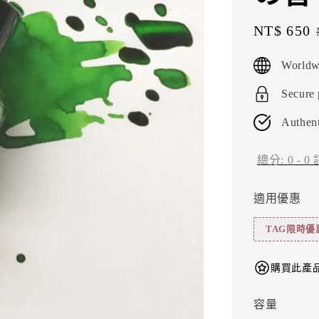
Sale
NT$ 650
price
Worldw
Secure
Authent
總分:
0
-
0
適用優惠
TAG限時優
購買此產品
容量