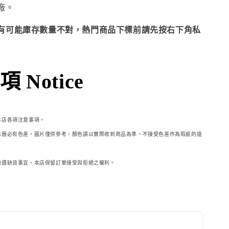
廠。
有可能庫存數量不對，熱門商品下標前請先按右下角私
 Notice
本店各項注意事項。
示器必
有色差，圖片僅供參考，顏色請以實際收到商品為準。不接受色差作為瑕疵的退
如遇缺貨事宜，本店保留訂單接受與拒絕之權利。