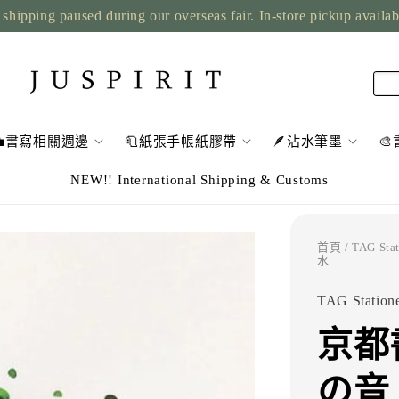
shipping paused during our overseas fair. In-store pickup availa
💼書寫相關週邊
🧻紙張手帳紙膠帶
🪶沾水筆墨

NEW!! International Shipping & Customs
首頁
/
TAG St
水
TAG Station
京都書
の音 