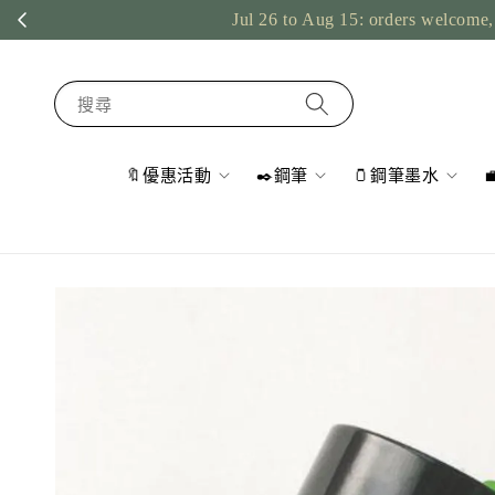
Jul 26 to Aug 15: orders welcome, 
搜尋
🔖優惠活動
✒️鋼筆
🫙鋼筆墨水