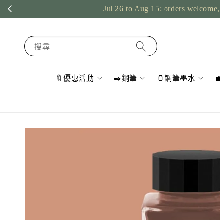
Jul 26 to Aug 15: orders welcome, 
搜尋
🔖優惠活動
✒️鋼筆
🫙鋼筆墨水