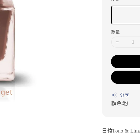
數量
分享
顏色:粉
日韓Tono & Lims 