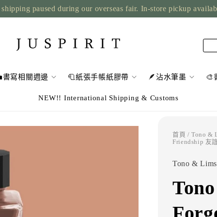
shipping paused during our overseas fair. In-store pickup availa
💼書寫相關週邊
🧻紙張手帳紙膠帶
🪶沾水筆墨

NEW!! International Shipping & Customs
首頁
/
Tono &
Friendship
Tono & Lims
Tono
For