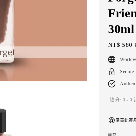
Fri
30m
Sale
NT$ 580
price
Worldw
Secure
Authent
總分:
0
-
0
購買此產品
庫存