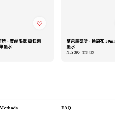
所 - 賈絲限定 狐狸雨
蘭泉墨研所 - 換錦花 30m
鋼筆墨水
墨水
Sale
NT$ 390
Regular
NT$ 435
price
price
Methods
FAQ