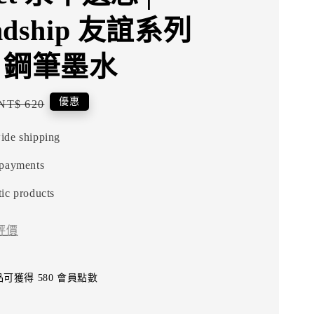
endship 友誼系列
l 鋼筆墨水
Regular
優惠
NT$ 620
price
ide shipping
 payments
ic products
評價
可獲得 580 會員點數