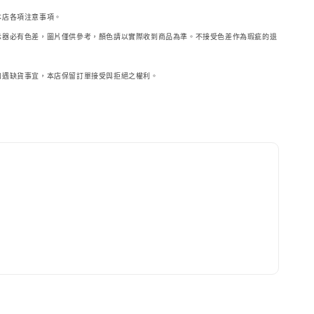
本店各項注意事項。
示器必
有色差，圖片僅供參考，顏色請以實際收到商品為準。不接受色差作為瑕疵的退
如遇缺貨事宜，本店保留訂單接受與拒絕之權利。