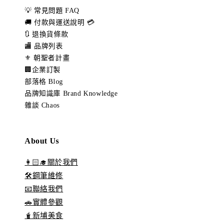
💡 常見問題 FAQ
🚚 付款與運送說明 💳
🔃 退換貨條款
🏬 品牌列表
⚜️ 朝聖者計畫
🏢企業訂製
部落格 Blog
品牌知識庫 Brand Knowledge
雜談 Chaos
About Us
👩🏻‍🎓關於我們
🛠️鋼筆維修
📧聯絡我們
🚗實體參觀
🧋新埔美食