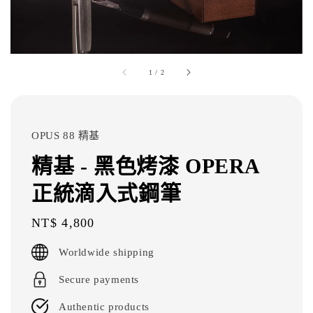
1
/
2
OPUS 88 精基
精基 - 黑色烤漆 OPERA
正統滴入式鋼筆
Regular
NT$ 4,800
price
Worldwide shipping
Secure payments
Authentic products