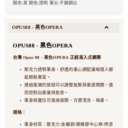
顏色:黑
顏色:透明
筆尖:不鏽鋼尖
OPUS88 - 黑色OPERA
OPUS88 - 黑色OPERA
台灣 Opus 88 - 黑色OPERA 正統滴入式鋼筆
壓克力透明筆身，舒適的重心調配讓每個人都
能輕鬆書寫。
通過尾端的旋鈕可以調整氣壓與墨道開關，進
而控制出墨量與氣密。
筆身與握位可直接旋開，方便清洗、填墨。
規格：
筆身材質：壓克力/金屬銅/硬橡膠中心棒/烤漆