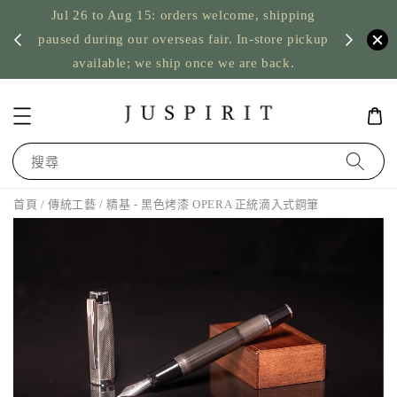
Jul 26 to Aug 15: orders welcome, shipping
暫停寄
US orde
paused during our overseas fair. In-store pickup
available; we ship once we are back.
搜尋
首頁
/
傳統工藝
/ 精基 - 黑色烤漆 OPERA 正統滴入式鋼筆