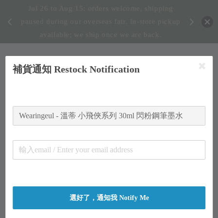
Jul 26 to Aug 15: orders welcome, shipping
暫停寄
US orde
paused during our overseas fair. In-store pickup
available; we ship once we are back.
補貨通知 Restock Notification
搜尋
首頁
/
Wearingeul | 韓國文學主題鋼筆墨水
/ Wearingeul - 溫蒂 小飛俠
系列 30ml 閃粉鋼筆墨水
選好了，通知我 Notify Me