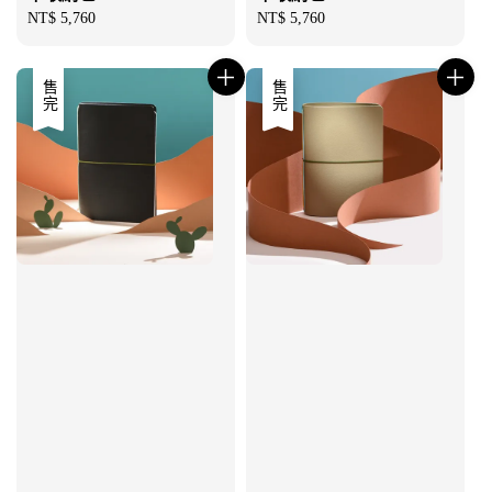
Regular
NT$ 5,760
Regular
NT$ 5,760
price
price
售完
售完