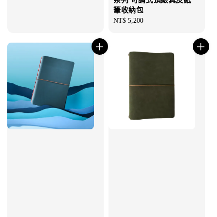
系列 可調式頂級真皮紙
筆收納包
Regular
NT$ 5,200
price