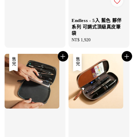
Endless - 5入 藍色 夥伴
系列 可調式頂級真皮筆
袋
Regular
NT$ 1,920
price
售完
售完