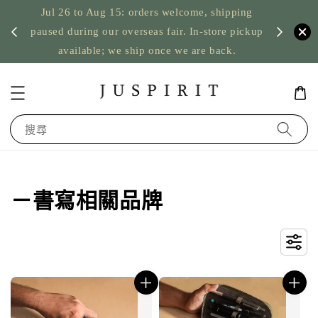
Jul 26 to Aug 15: orders welcome, shipping
暫停寄
US orde
paused during our overseas fair. In-store pickup
available; we ship once we are back.
搜尋
－書寫相關品牌