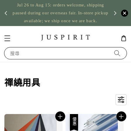
Jul 26 to Aug 15: orders welcome, shipping
暫停寄
US orde
paused during our overseas fair. In-store pickup
available; we ship once we are back.
搜尋
禪繞用具
優惠