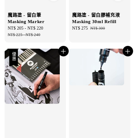
魔路塗 - 留白筆
魔路塗 - 留白膠補充液
Masking Marker
Masking 30ml Refill
Sale
NT$ 205
-
NT$ 220
Regular
Sale
NT$ 275
Regular
NT$ 300
price
NT$ 225
-
NT$ 240
price
price
price
優惠