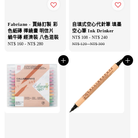
Fabriano - 賈絲訂製 彩
自填式空心代針筆 填墨
色紙磚 禪繞畫 明信片
空心筆 Ink Drinker
蝸牛磚 經濟裝 八色混裝
Sale
NT$ 108
-
NT$ 240
Regular
Regular
NT$ 160
-
NT$ 280
price
NT$ 120
-
NT$ 300
price
price