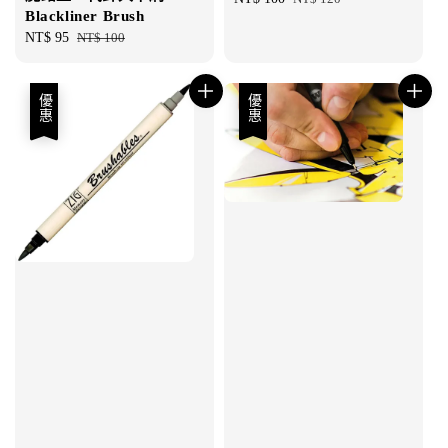
Blackliner Brush
price
price
Sale
NT$ 95
Regular
NT$ 100
price
price
優惠
優惠