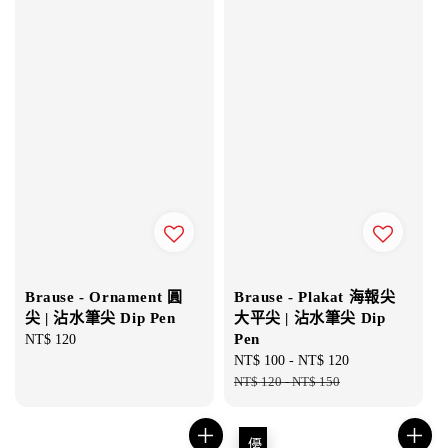
Brause - Ornament 圓
Brause - Plakat 海報尖
尖 | 沾水筆尖 Dip Pen
大平尖 | 沾水筆尖 Dip
Pen
Regular
NT$ 120
price
Sale
NT$ 100
-
NT$ 120
Regular
price
NT$ 120
-
NT$ 150
price