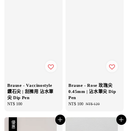
Brause - Vaccinostyle
Brause - Rose 玫瑰尖
鑽石尖 | 刮擦用 沾水筆
0.45mm | 沾水筆尖 Dip
尖 Dip Pen
Pen
Regular
NT$ 100
Sale
NT$ 100
Regular
NT$ 120
price
price
price
優惠