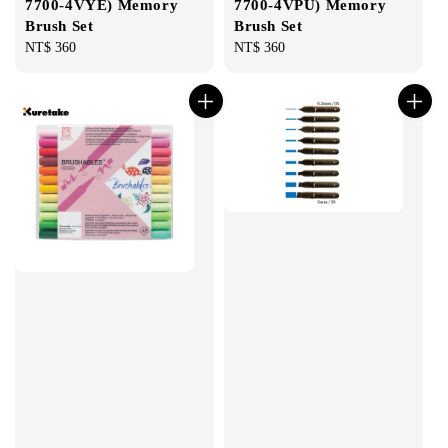
7700-4VYE) Memory
7700-4VPU) Memory
Brush Set
Brush Set
Regular
NT$ 360
Regular
NT$ 360
price
price