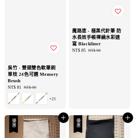
魔路塗 - 極黑代針筆 防
水長效手帳禪繞水彩速
寫 Blackliner
Sale
NT$ 85
Regular
NT$ 90
price
price
吳竹 - 雙頭雙色軟筆刷
單枝 24色可選 Memory
Brush
Sale
NT$ 81
Regular
NT$ 90
price
price
+21
優惠
優惠