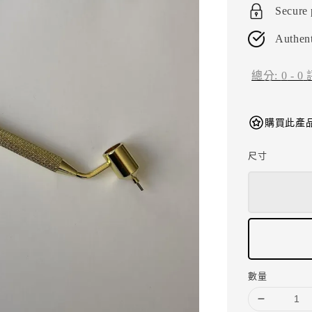
Secure
Authent
總分:
0
-
0
購買此產品
尺寸
數量