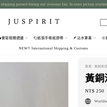
shipping paused during our overseas fair. In-store pickup availa
💼書寫相關週邊
🧻紙張手帳紙膠帶
🪶沾水筆墨

NEW!! International Shipping & Customs
首頁
/ 黃銅滴
黃銅
Regular
NT$ 250
price
Worldw