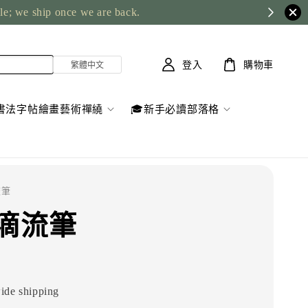
ble; we ship once we are back.
登入
購物車
書法字帖繪畫藝術禪繞
🎓新手必讀部落格
流筆
滴流筆
ide shipping