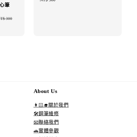
心筆
price
T$ 300
About Us
👩🏻‍🎓關於我們
🛠️鋼筆維修
📧聯絡我們
🚗實體參觀