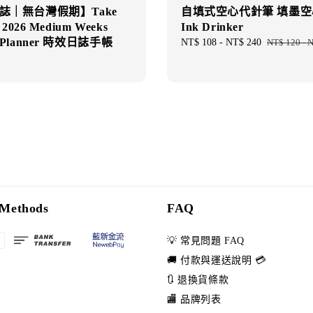
週誌｜無台灣假期】Take
自填式空心代針筆 填墨空
- 2026 Medium Weeks
Ink Drinker
y Planner 時效日誌手帳
Sale
NT$ 108
-
NT$ 240
Regular
NT$ 120
-
N
price
price
Methods
FAQ
💡 常見問題 FAQ
🚚 付款與運送說明 💳
🔃 退換貨條款
🏬 品牌列表