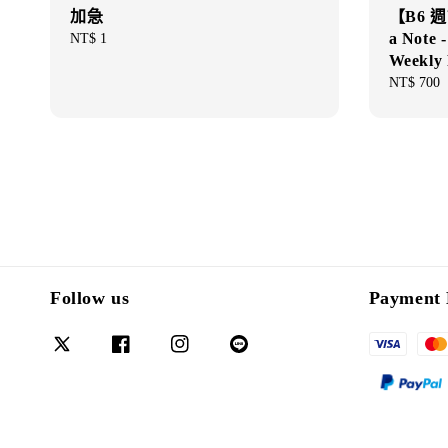
加急
【B6 
a Note 
Regular
NT$ 1
price
Weekl
Regular
NT$ 700
price
Follow us
Payment 