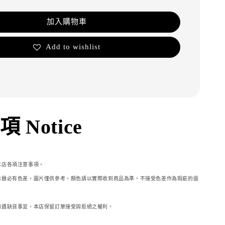
加入購物車
Add to wishlist
 Notice
本店各項注意事項。
示器必
有色差，圖片僅供參考，顏色請以實際收到商品為準。不接受色差作為瑕疵的退
如遇缺貨事宜，本店保留訂單接受與拒絕之權利。