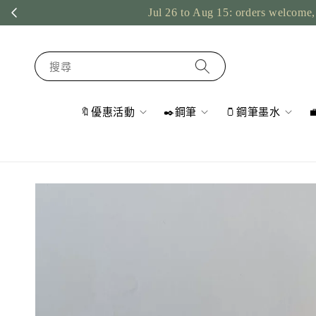
Jul 26 to Aug 15: orders welcome, 
搜尋
🔖優惠活動
✒️鋼筆
🫙鋼筆墨水