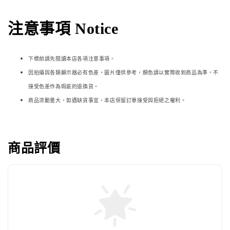
注意事項 Notice
下標前請先閱讀本店各項注意事項。
因拍攝與各類顯示器必
有色差，圖片僅供參考，顏色請以實際收到商品為準。不
接受色差作為瑕疵的退換貨。
商品流動量大，如遇缺貨事宜，本店保留訂單接受與拒絕之權利。
商品評價