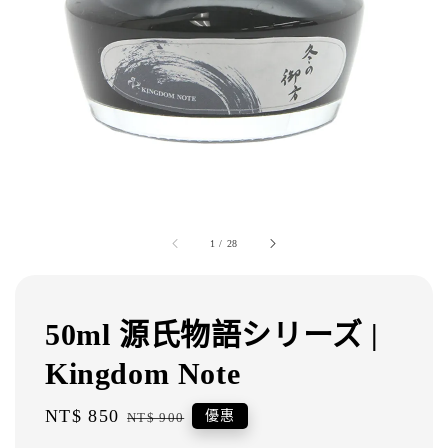
1
/
28
50ml 源氏物語シリーズ |
Kingdom Note
Sale
NT$ 850
Regular
優惠
NT$ 900
price
price