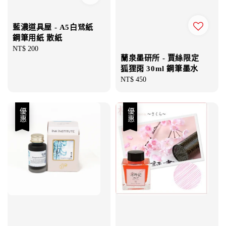
藍濃道具屋 - A5白鷺紙
鋼筆用紙 散紙
Regular
NT$ 200
蘭泉墨研所 - 賈絲限定
price
狐狸雨 30ml 鋼筆墨水
Regular
NT$ 450
price
優惠
優惠