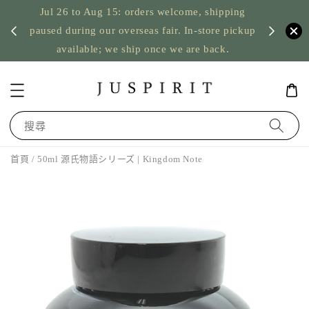
Jul 26 to Aug 15: orders welcome, shipping
暫停寄
US orde
paused during our overseas fair. In-store pickup
available; we ship once we are back.
搜尋
首頁
/ 50ml 源氏物語シリーズ | Kingdom Note