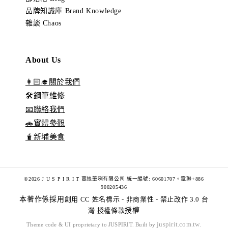
品牌知識庫 Brand Knowledge
雜談 Chaos
About Us
👩🏻‍🎓關於我們
🛠️鋼筆維修
📧聯絡我們
🚗實體參觀
🧋新埔美食
©2026 J U S P I R I T 賈絲筆咧有限公司 統一編號: 60601707。電聯+886
900205436
本著作係採用
創用 CC 姓名標示 - 非商業性 - 禁止改作 3.0 台
灣 授權條款
授權
juspirit.com.tw
Theme code & UI proprietary to JUSPIRIT. Built by
.