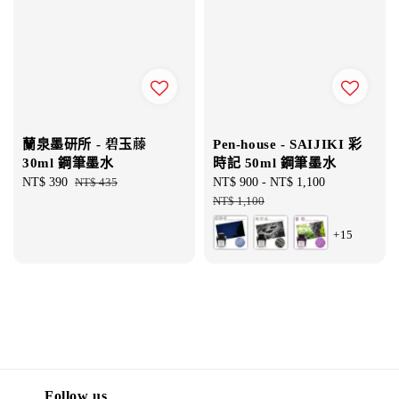
蘭泉墨研所 - 碧玉藤
Pen-house - SAIJIKI 彩
30ml 鋼筆墨水
時記 50ml 鋼筆墨水
Sale
NT$ 390
Regular
NT$ 435
Sale
NT$ 900
-
NT$ 1,100
Regular
price
price
price
NT$ 1,100
price
+15
Follow us