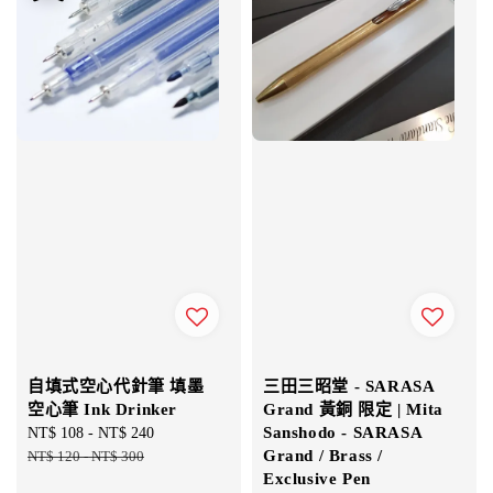
自填式空心代針筆 填墨
三田三昭堂 - SARASA
空心筆 Ink Drinker
Grand 黃銅 限定 | Mita
Sanshodo - SARASA
Sale
NT$ 108
-
NT$ 240
Regular
Grand / Brass /
price
NT$ 120
-
NT$ 300
price
Exclusive Pen