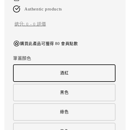
Authentic products
總分:
0
-
0
評價
購買此產品可獲得 80 會員點數
筆蓋顏色
酒紅
黑色
綠色