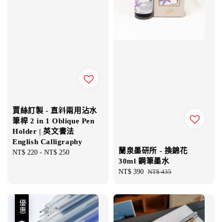
賈絲訂製 - 直斜兩用沾水
筆桿 2 in 1 Oblique Pen
Holder | 英文書法
English Calligraphy
蘭泉墨研所 - 換錦花
Regular
NT$ 220
-
NT$ 250
30ml 鋼筆墨水
price
Sale
NT$ 390
Regular
NT$ 435
price
price
優惠