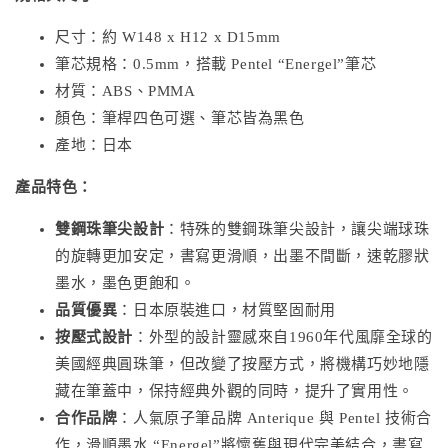
尺寸：約 W148 x H12 x D15mm
筆芯規格：0.5mm，搭載 Pentel “Energel”筆芯
材質：ABS、PMMA
顏色：筆桿四色可選、筆芯皆為黑色
產地：日本
產品特色：
雙鋼珠筆尖設計
：特殊的雙鋼珠筆尖設計，讓尖端球珠
的旋轉更加安定，書寫更滑順，出墨不間斷，速乾膠狀
墨水，墨色更飽和。
品質優異
：日本原裝進口，材質堅固耐用
按壓式設計
：外型的設計靈感來自1960年代風靡全球的
美國經典圓珠筆，但改變了按壓方式，將機構巧妙地隱
藏在筆蓋中，保持經典外觀的同時，提升了實用性。
合作品牌
：人氣原子筆品牌 Anterique 與 Pentel 技術合
作，滑順墨水 “Energel”將懷舊與現代完美結合，書寫