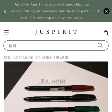
Jul 26 to Aug 15: orders welcome, shipping
暫停寄
US orde
paused during our overseas fair. In-store pickup
available; we ship once we are back.
搜尋
首頁
/ ANTERIQUE - GP1經典中性筆 (黑墨)