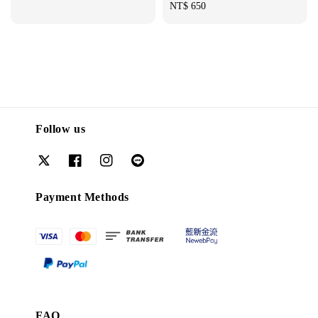
Regular
NT$ 650
price
Follow us
Payment Methods
FAQ