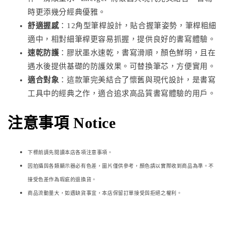
時更添幾分經典優雅。
舒適握感
：12角型筆桿設計，貼合握筆姿勢，筆桿粗細
適中，相對細筆桿更容易抓握，提供良好的書寫體驗。
速乾防護
：膠狀墨水速乾，書寫滑順，顏色鮮明，且在
遇水後提供基礎的防護效果。可替換筆芯，方便實用。
適合對象
：這款筆完美結合了懷舊與現代設計，是書寫
工具中的經典之作，適合追求高品質書寫體驗的用戶。
注意事項 Notice
下標前請先閱讀本店各項注意事項。
因拍攝與各類顯示器必
有色差，圖片僅供參考，顏色請以實際收到商品為準。不
接受色差作為瑕疵的退換貨。
商品流動量大，如遇缺貨事宜，本店保留訂單接受與拒絕之權利。