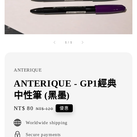
1
/
1
ANTERIQUE
ANTERIQUE - GP1經典
中性筆 (黑墨)
Sale
NT$ 80
Regular
優惠
NT$ 120
price
price
Worldwide shipping
Secure payments