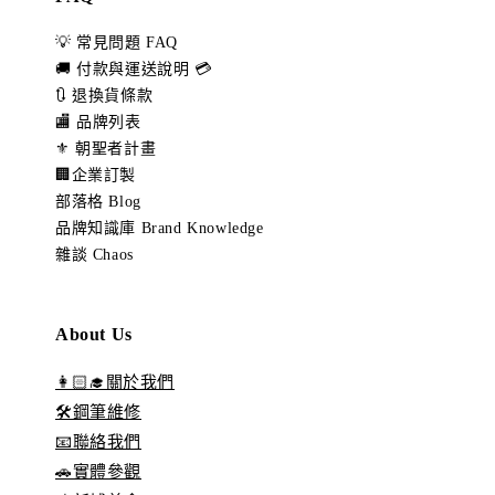
💡 常見問題 FAQ
🚚 付款與運送說明 💳
🔃 退換貨條款
🏬 品牌列表
⚜️ 朝聖者計畫
🏢企業訂製
部落格 Blog
品牌知識庫 Brand Knowledge
雜談 Chaos
About Us
👩🏻‍🎓關於我們
🛠️鋼筆維修
📧聯絡我們
🚗實體參觀