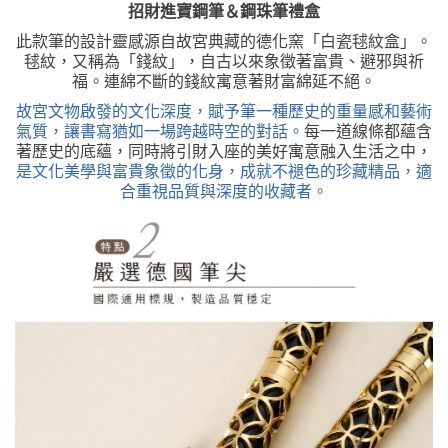
招財進寶鋼筆＆鋼珠筆禮盒
此款筆的設計靈感源自故宮典藏的德化窯「白瓷毬紋盒」。
毬紋，又稱為「錢紋」，自古以來象徵著富貴、避邪與祈
福。連綿不斷的錢紋寓意著財富綿延不絕。
故宮文物啟發的文化深度，賦予筆一種歷史的重量感和藝術
氣質，讓書寫猶如一場跨越時空的對話。
每一道線條都蘊含
著歷史的底蘊，同時將引財入座的美好寓意融入生活之中，
是文化美學與富貴象徵的化身，成就不褪色的珍藏精品，適
合重視品質與深度的收藏者。