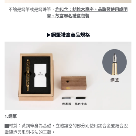
不論是鋼筆或是鋼珠筆，
均包含：胡桃木筆座、品牌暨使用說明
書、故宮聯名禮盒包裝
►
鋼筆禮盒
商品規格
1.鋼筆
▇材質：黃銅筆身為基礎，立體鏤空的部分則使用錫合金並結合脫
蠟鑄造與雕刻技法的工藝。