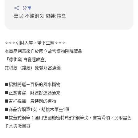
分享
筆尖:不鏽鋼尖
包裝:禮盒
✧✧✧引財入座，筆下生輝✧✧✧
本商品創意來自於國立故宮博物院院藏品
「德化窯 白瓷毬紋盒」
其毬紋（錢紋）象徵財富連綿
■招財開運－百搭的風水擺物
■正念書寫－財運好運通通來
■吉祥祝福－最特別的禮物
■商品含鋼筆1支、胡桃木筆座1個
■拔蓋式鋼筆：選用德國施密特F細字鋼筆尖，書寫滑順，另附黑色
卡水與吸墨器