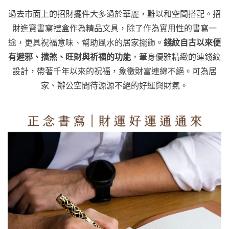
過去市面上的招財擺件大多過於華麗，難以和空間搭配。招
財進寶書寫禮盒作為精品文具，除了作為實用性的書寫一
途，更具祝福意味、幫助風水的居家擺飾。
錢紋自古以來便
有避邪、擋煞、旺財與祈福的功能
，筆身優雅精緻的連錢紋
設計，帶著千年以來的祝福，象徵財富連綿不絕。可為居
家、辦公空間待源源不絕的好運與財氣。