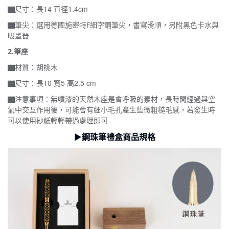
▇尺寸：長14 直徑1.4cm
▇筆尖：
選用德國施密特F細字鋼筆尖，書寫滑順，另附黑色卡水與
吸墨器
2.筆座
▇材質：胡桃木
▇尺寸：長10 寬5 高2.5 cm
▇注意事項：無噴漆的天然木座是會呼吸的素材，長時間經過與空
氣中交互作用後，可能會有細小毛孔產生些微粗糙毛感，若發生時
可以使用砂紙輕輕帶過處理即可
►
鋼珠筆禮盒
商品規格