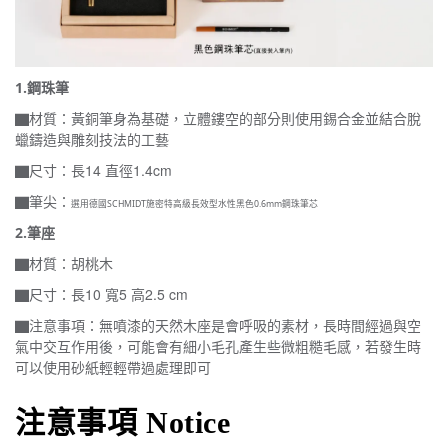
1.鋼珠筆
▇材質：黃銅筆身為基礎，立體鏤空的部分則使用錫合金並結合脫
蠟鑄造與雕刻技法的工藝
▇尺寸：長14 直徑1.4cm
▇筆尖：
選用德國SCHMIDT施密特高級長效型水性黑色
0.6mm鋼珠筆芯
2.筆座
▇材質：胡桃木
▇尺寸：長10 寬5 高2.5 cm
▇注意事項：無噴漆的天然木座是會呼吸的素材，長時間經過與空
氣中交互作用後，可能會有細小毛孔產生些微粗糙毛感，若發生時
可以使用砂紙輕輕帶過處理即可
注意事項 Notice