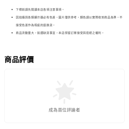
下標前請先閱讀本店各項注意事項。
因拍攝與各類顯示器必
有色差，圖片僅供參考，顏色請以實際收到商品為準。不
接受色差作為瑕疵的退換貨。
商品流動量大，如遇缺貨事宜，本店保留訂單接受與拒絕之權利。
商品評價
成為首位評論者