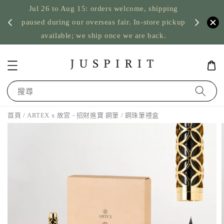
ping
US orders: taxes prepaid up to USD 2,500,
pickup
台灣筆墨
nothing to pay on delivery
搜尋
首頁
/ ARTEX x 故宮 - 招財進寶 鋼筆 / 鋼珠筆禮盒