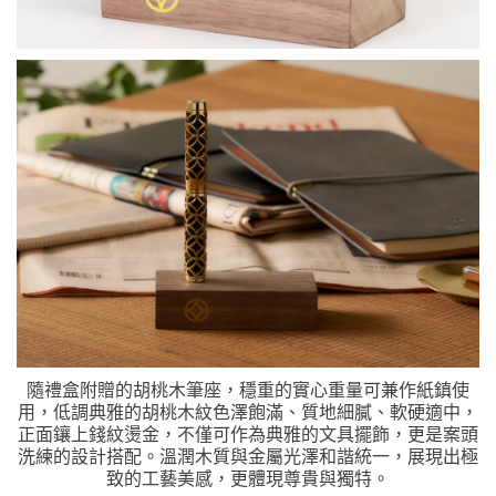
隨禮盒附贈的胡桃木筆座，穩重的實心重量可兼作紙鎮使
用，低調典雅的胡桃木紋色澤飽滿、質地細膩、軟硬適中，
正面鑲上錢紋燙金，不僅可作為典雅的文具擺飾，更是案頭
洗練的設計搭配。溫潤木質與金屬光澤和諧統一，展現出極
致的工藝美感，更體現尊貴與獨特。