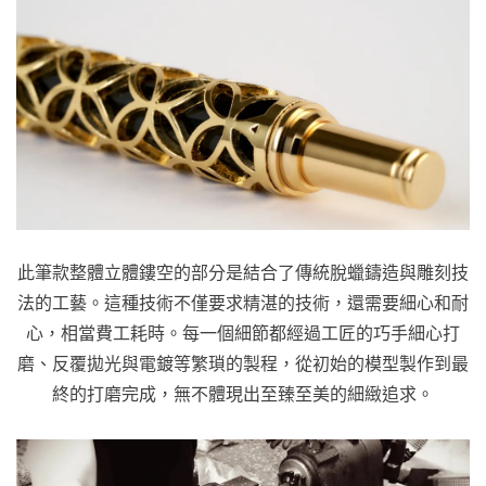
此筆款整體立體鏤空的部分是結合了傳統脫蠟鑄造與雕刻技
法的工藝。這種技術不僅要求精湛的技術，還需要細心和耐
心，相當費工耗時。每一個細節都經過工匠的巧手細心打
磨、反覆拋光與電鍍等繁瑣的製程，從初始的模型製作到最
終的打磨完成，無不體現出至臻至美的細緻追求。