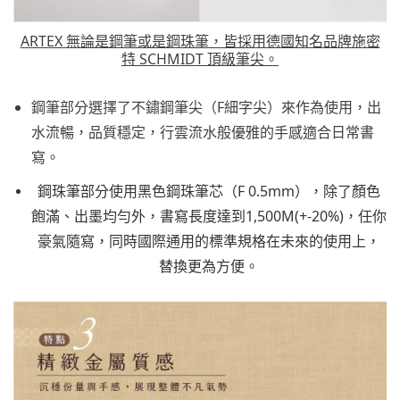
ARTEX 無論是鋼筆或是鋼珠筆，皆採用德國知名品牌施密
特 SCHMIDT 頂級筆尖。
鋼筆部分選擇了不鏽鋼筆尖（F細字尖）來作為使用，出
水流暢，品質穩定，行雲流水般優雅的手感適合日常書
寫。
鋼珠筆部分使用黑色鋼珠筆芯（F 0.5mm），除了顏色
飽滿、出墨均勻外，書寫長度達到1,500M(+-20%)，任你
豪氣隨寫，同時國際通用的標準規格在未來的使用上，
替換更為方便。