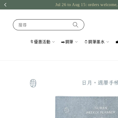
Jul 26 to Aug 15: orders welcome, 
搜尋
🔖優惠活動
✒️鋼筆
🫙鋼筆墨水