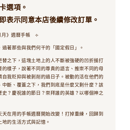
卡選項。
即表示同意本店後續修改訂單。
《日月》週曆手帳 ⟣
，過著那些與我們何干的「國定假日」。
更替之下，這塊土地上的人不斷被強硬的凹折搥打
要的樣子，說著不同的尊貴的語言、推崇不同的母
慣自我貶抑與被剝削的過日子。被動的活在他們的
、中斷、覆蓋之下，我們到底是什麼又剩什麼？該
歷史？慶祝誰的節日？崇拜誰的英雄？以哪個神之
天天在用的手帳週曆開始改變！打掉重練，回歸到
土地的生活方式與記憶。