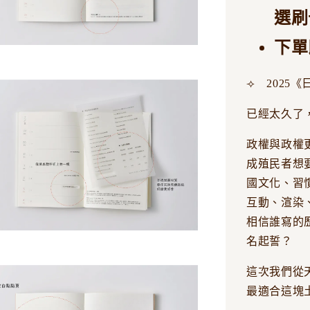
選刷
下單
⟢ 2025
已經太久了
政權與政權
成殖民者想
國文化、習
互動、渲染
相信誰寫的
名起誓？
這次我們從
最適合這塊