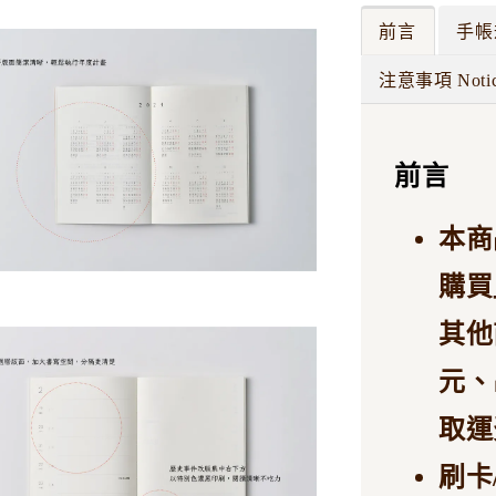
前言
手帳
注意事項 Noti
前言
本商
購買
其他
元、
取運
刷卡