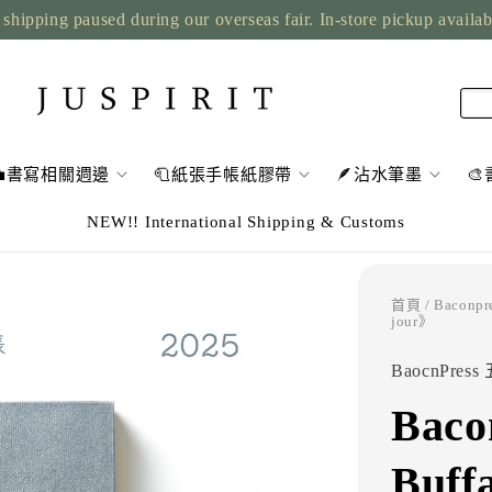
shipping paused during our overseas fair. In-store pickup availa
💼書寫相關週邊
🧻紙張手帳紙膠帶
🪶沾水筆墨

NEW!! International Shipping & Customs
首頁
/ Baconp
jour》
BaocnPres
Bac
Buff