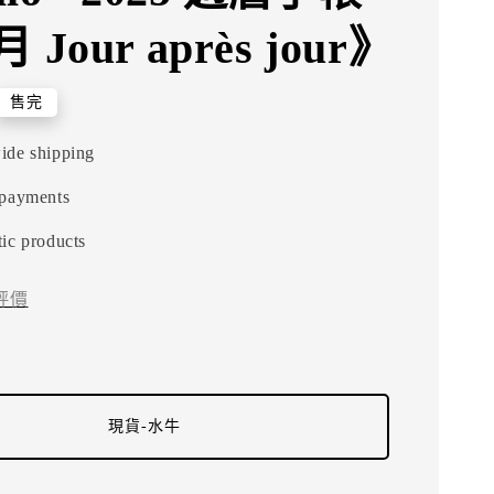
Jour après jour》
售完
ide shipping
 payments
ic products
評價
現貨-水牛