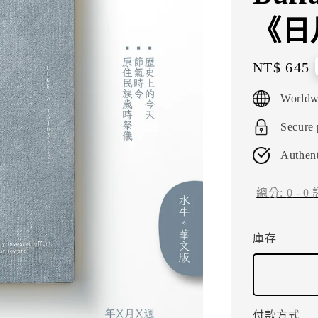
《日月 
Regular
NT$ 645
price
Worldw
Secure
Authent
總分:
0
-
0
庫存
付款方式