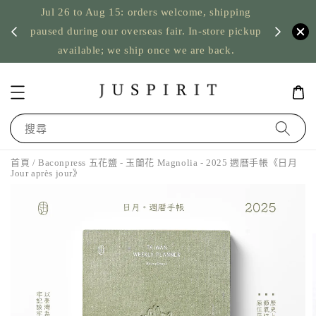
Jul 26 to Aug 15: orders welcome, shipping
暫停寄
US orde
paused during our overseas fair. In-store pickup
available; we ship once we are back.
搜尋
首頁
/ Baconpress 五花鹽 - 玉蘭花 Magnolia - 2025 週曆手帳《日月
Jour après jour》