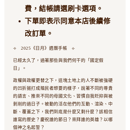
費，結帳請選刷卡選項。
下單即表示同意本店後續修
改訂單。
⟢ 2025《日月》週曆手帳 ⟣
已經太久了，過著那些與我們何干的「國定假
日」。
政權與政權更替之下，這塊土地上的人不斷被強硬
的凹折搥打成殖民者想要的樣子，說著不同的尊貴
的語言、推崇不同的母國文化、習慣自我貶抑與被
剝削的過日子。被動的活在他們的互動、渲染、中
斷、覆蓋之下，我們到底是什麼又剩什麼？該相信
誰寫的歷史？慶祝誰的節日？崇拜誰的英雄？以哪
個神之名起誓？