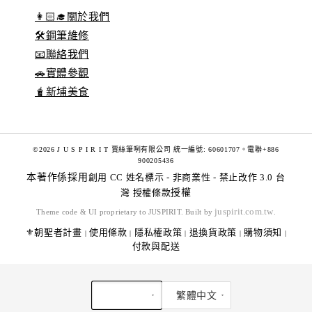
👩🏻‍🎓關於我們
🛠️鋼筆維修
📧聯絡我們
🚗實體參觀
🧋新埔美食
©2026 J U S P I R I T 賈絲筆咧有限公司 統一編號: 60601707。電聯+886
900205436
本著作係採用
創用 CC 姓名標示 - 非商業性 - 禁止改作 3.0 台
灣 授權條款
授權
juspirit.com.tw
Theme code & UI proprietary to JUSPIRIT. Built by
.
⚜️朝聖者計畫
使用條款
隱私權政策
退換貨政策
購物須知
|
|
|
|
|
付款與配送