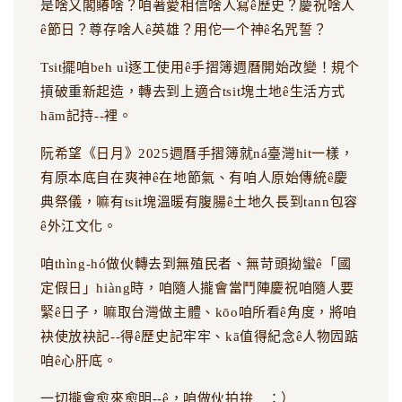
是啥又閣賰啥？咱著愛相信啥人寫ê歷史？慶祝啥人
ê節日？尊存啥人ê英雄？用佗一个神ê名咒誓？
Tsit擺咱beh uì逐工使用ê手摺簿週曆開始改變！規个
摃破重新起造，轉去到上適合tsit塊土地ê生活方式
hām記持--裡。
阮希望《日月》2025週曆手摺簿就ná臺灣hit一樣，
有原本底自在爽神ê在地節氣、有咱人原始傳統ê慶
典祭儀，嘛有tsit塊溫暖有腹腸ê土地久長到tann包容
ê外江文化。
咱thìng-hó做伙轉去到無殖民者、無苛頭拗蠻ê「國
定假日」hiàng時，咱隨人攏會當鬥陣慶祝咱隨人要
緊ê日子，嘛取台灣做主體、kōo咱所看ê角度，將咱
袂使放袂記--得ê歷史記牢牢、kā值得紀念ê人物囥踮
咱ê心肝底。
一切攏會愈來愈明--ê，咱做伙拍拚 ：）