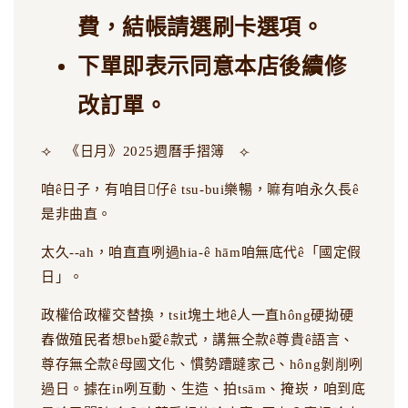
費，結帳請選刷卡選項。
下單即表示同意本店後續修
改訂單。
⟢ 《日月》2025週曆手摺簿 ⟣
咱ê日子，有咱目𥍉仔ê tsu-bui樂暢，嘛有咱永久長ê
是非曲直。
太久--ah，咱直直咧過hia-ê hām咱無底代ê「國定假
日」。
政權佮政權交替換，tsit塊土地ê人一直hông硬拗硬
舂做殖民者想beh愛ê款式，講無仝款ê尊貴ê語言、
尊存無仝款ê母國文化、慣勢蹧躂家己、hông剝削咧
過日。據在in咧互動、生造、拍tsām、掩崁，咱到底