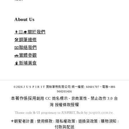
About Us
👩🏻‍🎓關於我們
🛠️鋼筆維修
📧聯絡我們
🚗實體參觀
🧋新埔美食
©2026 J U S P I R I T 賈絲筆咧有限公司 統一編號: 60601707。電聯+886
900205436
本著作係採用
創用 CC 姓名標示 - 非商業性 - 禁止改作 3.0 台
灣 授權條款
授權
juspirit.com.tw
Theme code & UI proprietary to JUSPIRIT. Built by
.
⚜️朝聖者計畫
使用條款
隱私權政策
退換貨政策
購物須知
|
|
|
|
|
付款與配送