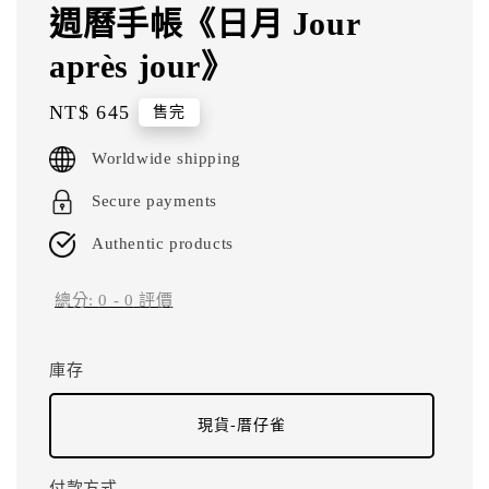
週曆手帳《日月 Jour
après jour》
Regular
NT$ 645
售完
price
Worldwide shipping
Secure payments
Authentic products
總分:
0
-
0
評價
庫存
現貨-厝仔雀
付款方式