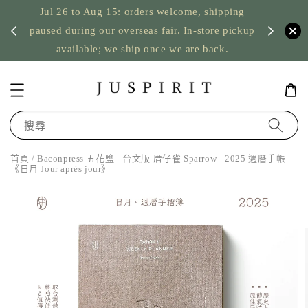
Jul 26 to Aug 15: orders welcome, shipping
暫停寄
US orde
paused during our overseas fair. In-store pickup
available; we ship once we are back.
搜尋
首頁
/ Baconpress 五花鹽 - 台文版 厝仔雀 Sparrow - 2025 週曆手帳
《日月 Jour après jour》