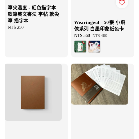
筆尖溫度 - 紅色描字本 |
軟筆英文書法 字帖 軟尖
筆 描字本
Wearingeul - 50張 小飛
Regular
NT$ 250
俠系列 白墨印象紙色卡
price
Sale
NT$ 360
Regular
NT$ 400
price
price