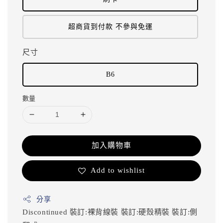
超商貨到付款 不參與免運
尺寸
B6
數量
加入購物車
Add to wishlist
分享
Discontinued
裝訂:裸背線裝
裝訂:硬殼精裝
裝訂:側