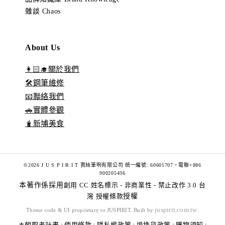
雜談 Chaos
About Us
👩🏻‍🎓關於我們
🛠️鋼筆維修
📧聯絡我們
🚗實體參觀
🧋新埔美食
©2026 J U S P I R I T 賈絲筆咧有限公司 統一編號: 60601707。電聯+886
900205436
本著作係採用
創用 CC 姓名標示 - 非商業性 - 禁止改作 3.0 台
灣 授權條款
授權
juspirit.com.tw
Theme code & UI proprietary to JUSPIRIT. Built by
.
⚜️朝聖者計畫
使用條款
隱私權政策
退換貨政策
購物須知