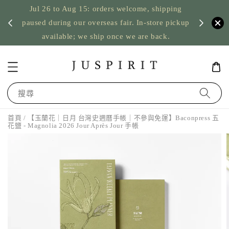
Jul 26 to Aug 15: orders welcome, shipping
暫停寄
US orde
paused during our overseas fair. In-store pickup
available; we ship once we are back.
搜尋
首頁
/ 【玉蘭花｜日月 台灣史週曆手帳｜不參與免運】Baconpress 五
花鹽 - Magnolia 2026 Jour Après Jour 手帳