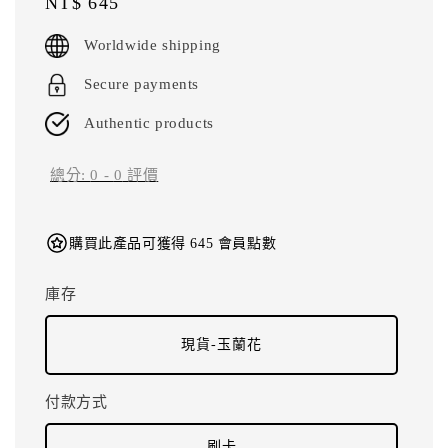
Regular
NT$ 645
price
Worldwide shipping
Secure payments
Authentic products
總分:
0
-
0
評價
購買此產品可獲得 645 會員點數
庫存
現貨-玉蘭花
付款方式
刷卡