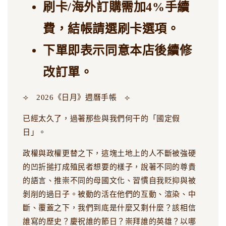
刷卡/海外訂購需加4%手續
費，結帳請選刷卡選項。
下單即表示同意本店後續修
改訂單。
⟢ 2026《日月》週曆手帳 ⟣
已經太久了，過著那些與我們何干的「國定假
日」。
政權與政權更替之下，這塊土地上的人不斷被強硬
的凹折搥打成殖民者想要的樣子，說著不同的尊貴
的語言、推崇不同的母國文化、習慣自我貶抑與被
剝削的過日子。被動的活在他們的互動、渲染、中
斷、覆蓋之下，我們到底是什麼又剩什麼？該相信
誰寫的歷史？慶祝誰的節日？崇拜誰的英雄？以哪