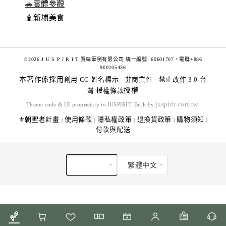
🚗實體參觀
🧋新埔美食
©2026 J U S P I R I T 賈絲筆咧有限公司 統一編號: 60601707。電聯+886
900205436
本著作係採用
創用 CC 姓名標示 - 非商業性 - 禁止改作 3.0 台
灣 授權條款
授權
juspirit.com.tw
Theme code & UI proprietary to JUSPIRIT. Built by
.
⚜️朝聖者計畫
使用條款
隱私權政策
退換貨政策
購物須知
|
|
|
|
|
付款與配送