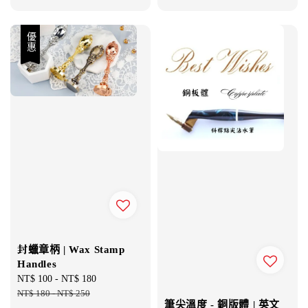
price
優惠
封蠟章柄 | Wax Stamp
Handles
Sale
NT$ 100
-
NT$ 180
Regular
price
NT$ 180
-
NT$ 250
price
筆尖溫度 - 銅版體 | 英文