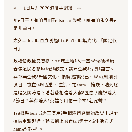
⟢ 《日月》2026週曆手摺簿 ⟣
咱ê日子，有咱目𥍉仔ê tsu-bui樂暢，嘛有咱永久長ê
是非曲直。
太久--ah，咱直直咧過hia-ê hām咱無底代ê「國定假
日」。
政權佮政權交替換，tsit塊土地ê人一直hông硬拗硬
舂做殖民者想beh愛ê款式，講無仝款ê尊貴ê語言、
尊存無仝款ê母國文化、慣勢蹧躂家己、hông剝削咧
過日。據在in咧互動、生造、拍tsām、掩崁，咱到底
是啥又閣賰啥？咱著愛相信啥人寫ê歷史？慶祝啥人
ê節日？尊存啥人ê英雄？用佗一个神ê名咒誓？
Tsit擺咱beh uì逐工使用ê手摺簿週曆開始改變！規个
摃破重新起造，轉去到上適合tsit塊土地ê生活方式
hām記持--裡。