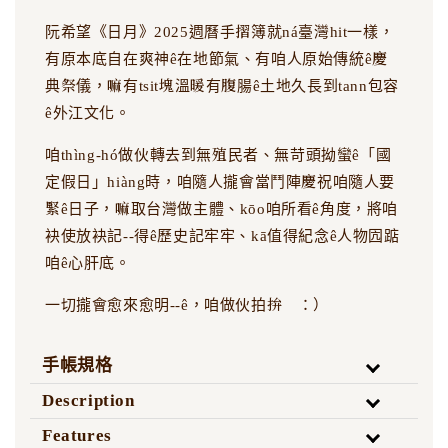
阮希望《日月》2025週曆手摺簿就ná臺灣hit一樣，
有原本底自在爽神ê在地節氣、有咱人原始傳統ê慶
典祭儀，嘛有tsit塊溫暖有腹腸ê土地久長到tann包容
ê外江文化。
咱thìng-hó做伙轉去到無殖民者、無苛頭拗蠻ê「國
定假日」hiàng時，咱隨人攏會當鬥陣慶祝咱隨人要
緊ê日子，嘛取台灣做主體、kōo咱所看ê角度，將咱
袂使放袂記--得ê歷史記牢牢、kā值得紀念ê人物囥踮
咱ê心肝底。
一切攏會愈來愈明--ê，咱做伙拍拚 ：）
手帳規格
Description
Features