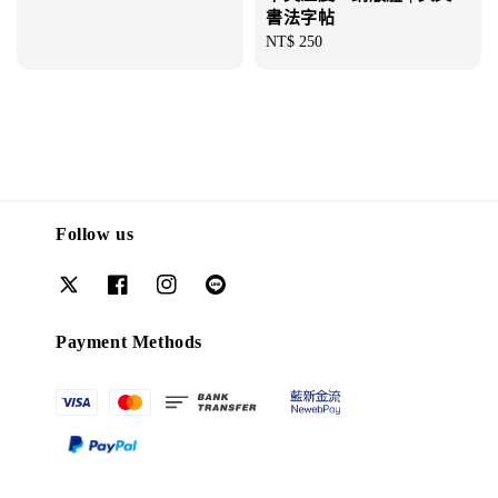
書法字帖
Regular
NT$ 250
price
Follow us
Payment Methods