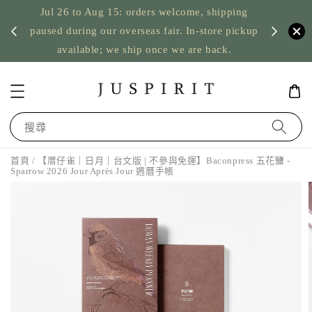
Jul 26 to Aug 15: orders welcome, shipping
暫停寄
US orde
paused during our overseas fair. In-store pickup
available; we ship once we are back.
搜尋
首頁
/ 【厝仔雀｜日月｜台文版 | 不參與免運】Baconpress 五花鹽 -
Sparrow 2026 Jour Après Jour 週曆手帳