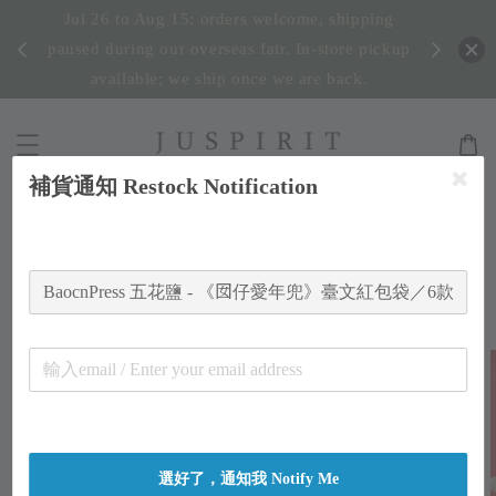
Jul 26 to Aug 15: orders welcome, shipping
暫停寄
US orde
paused during our overseas fair. In-store pickup
available; we ship once we are back.
補貨通知 Restock Notification
搜尋
首頁
/ BaocnPress 五花鹽 - 《囡仔愛年兜》臺文紅包袋／6款一組
選好了，通知我 Notify Me