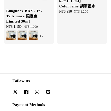
65ml+15ml】
Colorverse 鋼筆墨水
Bungubox BBX - Ink
Sale
NT$ 990
Regular
NT$ 1,200
Tells more 限定色
price
price
Limited 30ml
Sale
NT$ 1,150
Regular
NT$ 1,200
price
price
+7
Follow us
Payment Methods