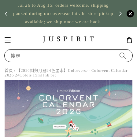
Jul 26 to Aug 15: orders welcome, shipping
暫停寄
US orde
paused during our overseas fair. In-store pickup
available; we ship once we are back.
搜尋
首頁
/ 【2026倒數月曆24色墨水】Colorverse - Colorvent Calendar
2026 24Colors 15ml Ink Set