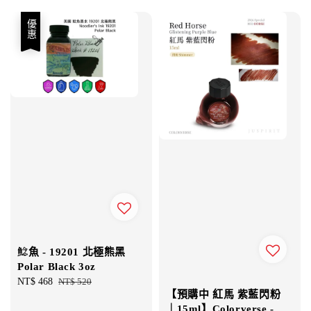
優惠
鯰魚 - 19201 北極熊黑
Polar Black 3oz
Sale
NT$ 468
Regular
NT$ 520
【預購中 紅馬 紫藍閃粉
price
price
｜15ml】Colorverse -