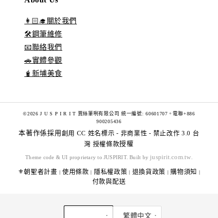
👩🏻‍🎓關於我們
🛠️鋼筆維修
📧聯絡我們
🚗實體參觀
🧋新埔美食
©2026 J U S P I R I T 賈絲筆咧有限公司 統一編號: 60601707。電聯+886
900205436
本著作係採用
創用 CC 姓名標示 - 非商業性 - 禁止改作 3.0 台
灣 授權條款
授權
juspirit.com.tw
Theme code & UI proprietary to JUSPIRIT. Built by
.
⚜️朝聖者計畫
使用條款
隱私權政策
退換貨政策
購物須知
|
|
|
|
|
付款與配送