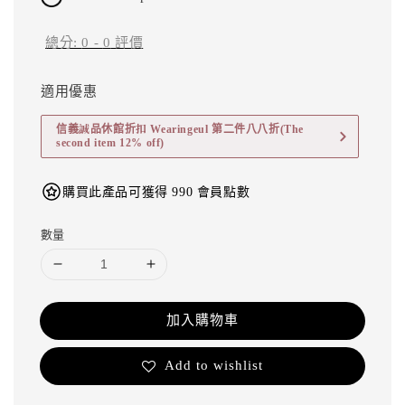
總分:
0
-
0
評價
適用優惠
信義誠品休館折扣 Wearingeul 第二件八八折(The
second item 12% off)
購買此產品可獲得 990 會員點數
數量
加入購物車
Add to wishlist