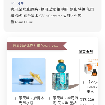
分享
適用:沾水筆(圓尖)
適用:玻璃筆
適用:鋼筆
特性:無閃
粉
類型:鋼筆墨水
CV
colorverse
컬러버스
容
量:65ml+15ml
信義誠品休館折扣 Wearingeul 第二件八八折(The second item 12% off)
瀏覽全部
【V2火箭 
Colorvers
墨水
摩天輪 - 旋轉木
摩天輪 - 洶湧海
-
NT$ 220
馬墨水瓶
潮 美人魚 童話