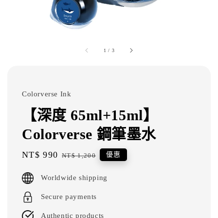
1
/
3
Colorverse Ink
【深度 65ml+15ml】
Colorverse 鋼筆墨水
Sale
NT$ 990
Regular
優惠
NT$ 1,200
price
price
Worldwide shipping
Secure payments
Authentic products