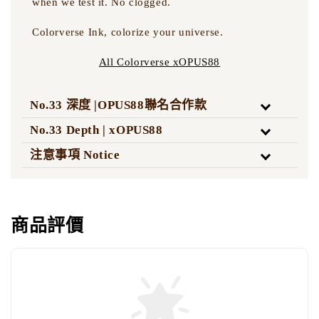
when we test it. No clogged.
Colorverse Ink, colorize your universe.
All Colorverse xOPUS88
No.33 深度 |OPUS88聯名合作款
No.33 Depth | xOPUS88
注意事項 Notice
商品評價