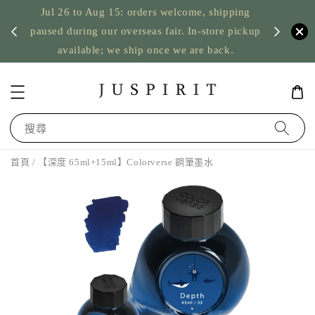
Jul 26 to Aug 15: orders welcome, shipping
暫停寄
US orde
paused during our overseas fair. In-store pickup
available; we ship once we are back.
搜尋
首頁
/ 【深度 65ml+15ml】Colorverse 鋼筆墨水