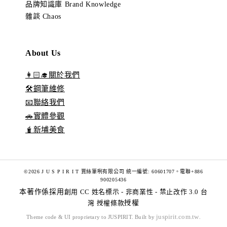
品牌知識庫 Brand Knowledge
雜談 Chaos
About Us
👩🏻‍🎓關於我們
🛠️鋼筆維修
📧聯絡我們
🚗實體參觀
🧋新埔美食
©2026 J U S P I R I T 賈絲筆咧有限公司 統一編號: 60601707。電聯+886
900205436
本著作係採用
創用 CC 姓名標示 - 非商業性 - 禁止改作 3.0 台
灣 授權條款
授權
juspirit.com.tw
Theme code & UI proprietary to JUSPIRIT. Built by
.