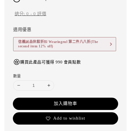
總分:
0
-
0
評價
適用優惠
信義誠品休館折扣 Wearingeul 第二件八八折(The
second item 12% off)
購買此產品可獲得 990 會員點數
數量
加入購物車
Add to wishlist