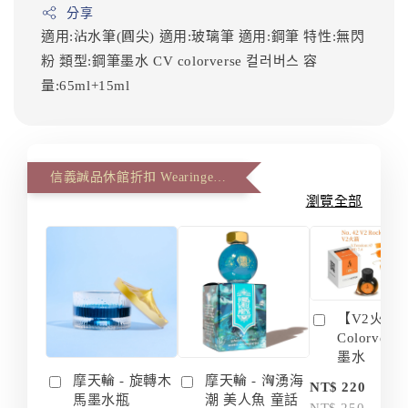
分享
適用:沾水筆(圓尖)
適用:玻璃筆
適用:鋼筆
特性:無閃
粉
類型:鋼筆墨水
CV
colorverse
컬러버스
容
量:65ml+15ml
信義誠品休館折扣 Wearingeul 第二件八八折(The second item 12% off)
瀏覽全部
【V2火箭 
Colorvers
墨水
摩天輪 - 旋轉木
摩天輪 - 洶湧海
-
NT$ 220
馬墨水瓶
潮 美人魚 童話