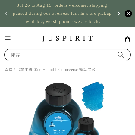
Jul 26 to Aug 15: orders welcome, shipping
暫停寄
US orde
paused during our overseas fair. In-store pickup
available; we ship once we are back.
搜尋
首頁
/ 【地平線 65ml+15ml】Colorverse 鋼筆墨水