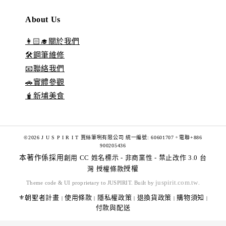
About Us
👩🏻‍🎓關於我們
🛠️鋼筆維修
📧聯絡我們
🚗實體參觀
🧋新埔美食
©2026 J U S P I R I T 賈絲筆咧有限公司 統一編號: 60601707。電聯+886
900205436
本著作係採用
創用 CC 姓名標示 - 非商業性 - 禁止改作 3.0 台
灣 授權條款
授權
juspirit.com.tw
Theme code & UI proprietary to JUSPIRIT. Built by
.
⚜️朝聖者計畫
使用條款
隱私權政策
退換貨政策
購物須知
|
|
|
|
|
付款與配送