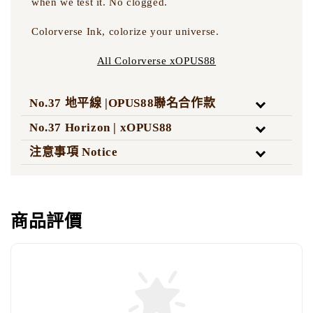
when we test it. No clogged.
Colorverse Ink, colorize your universe.
All Colorverse xOPUS88
No.37 地平線 |OPUS88聯名合作款
No.37 Horizon | xOPUS88
注意事項 Notice
商品評價