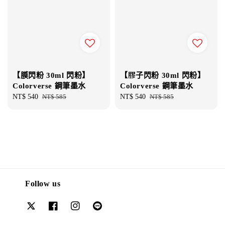
【膜閃粉 30ml 閃粉】
【膠子閃粉 30ml 閃粉】
Colorverse 鋼筆墨水
Colorverse 鋼筆墨水
Sale
NT$ 540
Regular
NT$ 585
Sale
NT$ 540
Regular
NT$ 585
price
price
price
price
Follow us