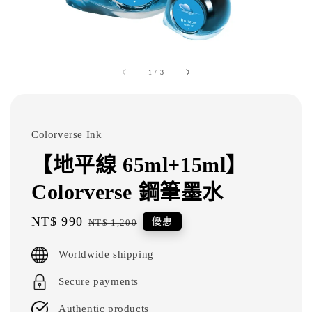
1
/
3
Colorverse Ink
【地平線 65ml+15ml】
Colorverse 鋼筆墨水
Sale
NT$ 990
Regular
優惠
NT$ 1,200
price
price
Worldwide shipping
Secure payments
Authentic products