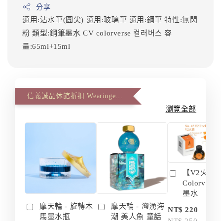
分享
適用:沾水筆(圓尖)
適用:玻璃筆
適用:鋼筆
特性:無閃
粉
類型:鋼筆墨水
CV
colorverse
컬러버스
容
量:65ml+15ml
信義誠品休館折扣 Wearingeul 第二件八八折(The second item 12% off)
瀏覽全部
【V2火箭 
Colorvers
墨水
摩天輪 - 旋轉木
摩天輪 - 洶湧海
-
NT$ 220
馬墨水瓶
潮 美人魚 童話