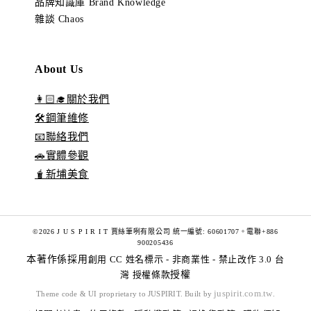
品牌知識庫 Brand Knowledge
雜談 Chaos
About Us
👩🏻‍🎓關於我們
🛠️鋼筆維修
📧聯絡我們
🚗實體參觀
🧋新埔美食
©2026 J U S P I R I T 賈絲筆咧有限公司 統一編號: 60601707。電聯+886
900205436
本著作係採用
創用 CC 姓名標示 - 非商業性 - 禁止改作 3.0 台
灣 授權條款
授權
juspirit.com.tw
Theme code & UI proprietary to JUSPIRIT. Built by
.