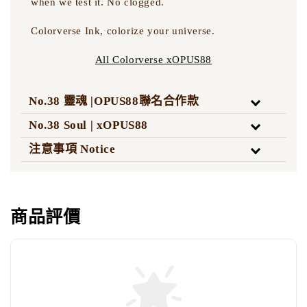
when we test it. No clogged.
Colorverse Ink, colorize your universe.
All Colorverse xOPUS88
No.38 靈魂 |OPUS88聯名合作款
No.38 Soul | xOPUS88
注意事項 Notice
商品評價