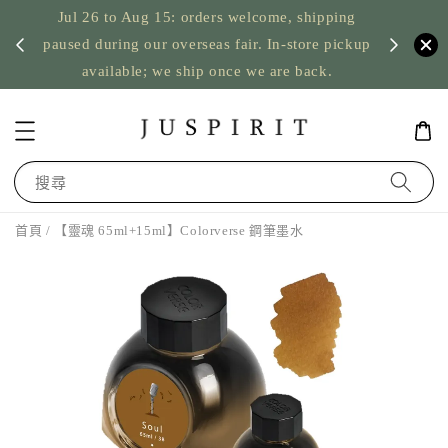
Jul 26 to Aug 15: orders welcome, shipping
暫停寄
US orde
paused during our overseas fair. In-store pickup
available; we ship once we are back.
搜尋
首頁
/ 【靈魂 65ml+15ml】Colorverse 鋼筆墨水