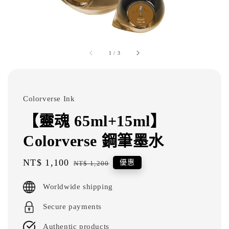
1
/
3
Colorverse Ink
【靈魂 65ml+15ml】
Colorverse 鋼筆墨水
Sale
NT$ 1,100
Regular
優惠
NT$ 1,200
price
price
Worldwide shipping
Secure payments
Authentic products