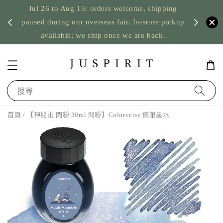
Jul 26 to Aug 15: orders welcome, shipping
暫停寄
US orde
paused during our overseas fair. In-store pickup
available; we ship once we are back.
搜尋
首頁
/ 【神秘山 閃粉 30ml 閃粉】Colorverse 鋼筆墨水