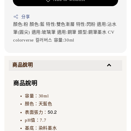
分享
顏色:粉
顏色:藍
特性:雙色漸層
特性:閃粉
適用:沾水
筆(圓尖)
適用:玻璃筆
適用:鋼筆
類型:鋼筆墨水
CV
colorverse
컬러버스
容量:30ml
商品說明
商品說明
容量：30ml
顏色：天藍色
50.2
表面張力：
pH值：7.7
基底：染料墨水