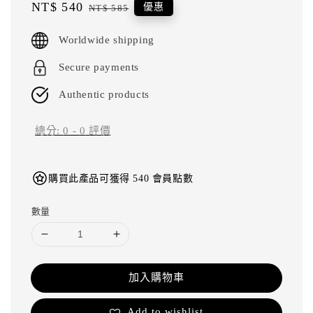
Sale
NT$ 540
Regular
優惠
NT$ 585
price
price
Worldwide shipping
Secure payments
Authentic products
總分:
0
-
0
評價
購買此產品可獲得 540 會員點數
數量
加入購物車
Add to wishlist