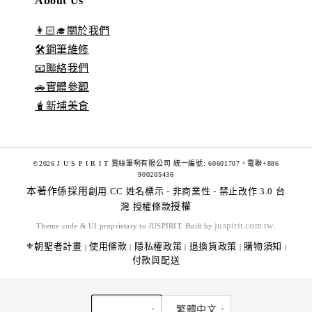
About Us
👩🏻‍🎓關於我們
🛠️鋼筆維修
📧聯絡我們
🚗實體參觀
🧋新埔美食
©2026 J U S P I R I T 賈絲筆咧有限公司 統一編號: 60601707。電聯+886
900205436
本著作係採用
創用 CC 姓名標示 - 非商業性 - 禁止改作 3.0 台
灣 授權條款
授權
juspirit.com.tw
Theme code & UI proprietary to JUSPIRIT. Built by
.
⚜️朝聖者計畫
使用條款
隱私權政策
退換貨政策
購物須知
|
|
|
|
|
付款與配送